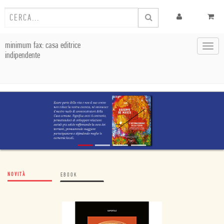
minimum fax: casa editrice
Toggl
indipendente
navig
NOVITÀ
EBOOK