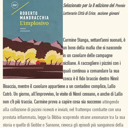
Selezionato per la II edizione del
Premio
Letterario Città di Erice
,
sezione
giovani
Carmine Stanga, settant’anni suonati, è
un boss della mafia che si nasconde
in un casolare delle campagne
siciliane. A raccogliere i pizzini con i
quali continua a comandare la sua
cosca è il fido braccio destro Ninnì
Bisaccia, mentre il casolare appartiene a un contadino complice, Lallo
Cutrò. Un giorno, all’improvviso, le visite di Ninnì cessano, e anche di Lallo
non c’è più traccia. Carmine prova a capire cosa sia successo
attingendo
alla collezione di pizzini ricevuti e inviati; nel frattempo combatte con una
prostata infiammata, legge la Bibbia scoprendo strane assonanze tra la sua
storia e quelle di Giobbe o Sansone, rievoca gli episodi più sanguinosi della