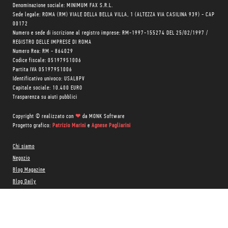
Denominazione sociale: MINIMUM FAX S.R.L.
Sede legale: ROMA (RM) VIALE DELLA BELLA VILLA, 1 (ALTEZZA VIA CASILINA 939) - CAP
00172
Numero e sede di iscrizione al registro imprese: RM-1997-155274 DEL 25/02/1997 /
REGISTRO DELLE IMPRESE DI ROMA
Numero Rea: RM - 864029
Codice fiscale: 05197951006
Partita IVA 05197951006
Identificativo univoco: USAL8PV
Capitale sociale: 10.400 EURO
Trasparenza su aiuti pubblici
Copyright © realizzato con
❤
da
MONK Software
Progetto grafico:
Patrizio Marini
e
Agnese Pagliarini
Chi siamo
Negozio
Blog Magazine
Blog Daily
Privacy Policy
Cookie Policy
CONTATTACI: