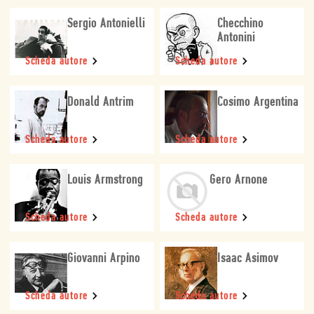
Sergio Antonielli
Checchino
Antonini
Scheda autore
Scheda autore
Donald Antrim
Cosimo Argentina
Scheda autore
Scheda autore
Louis Armstrong
Gero Arnone
Scheda autore
Scheda autore
Giovanni Arpino
Isaac Asimov
Scheda autore
Scheda autore