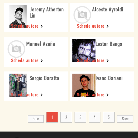
Jeremy Atherton
Alceste Ayroldi
Lin
Scheda autore
Scheda autore
Manuel Azaña
Lester Bangs
Scheda autore
Scheda autore
Sergio Baratto
Ivano Bariani
Scheda autore
Scheda autore
1
2
3
4
5
Prec
Succ