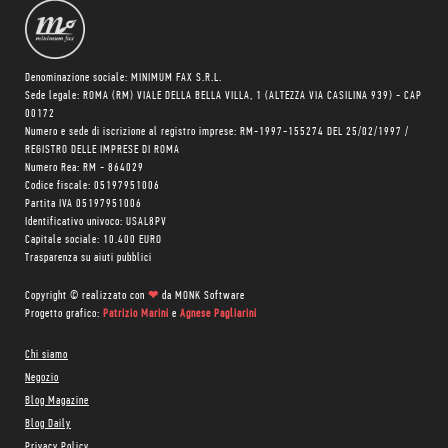
Denominazione sociale: MINIMUM FAX S.R.L.
Sede legale: ROMA (RM) VIALE DELLA BELLA VILLA, 1 (ALTEZZA VIA CASILINA 939) - CAP
00172
Numero e sede di iscrizione al registro imprese: RM-1997-155274 DEL 25/02/1997 /
REGISTRO DELLE IMPRESE DI ROMA
Numero Rea: RM - 864029
Codice fiscale: 05197951006
Partita IVA 05197951006
Identificativo univoco: USAL8PV
Capitale sociale: 10.400 EURO
Trasparenza su aiuti pubblici
Copyright © realizzato con
❤
da
MONK Software
Progetto grafico:
Patrizio Marini
e
Agnese Pagliarini
Chi siamo
Negozio
Blog Magazine
Blog Daily
Privacy Policy