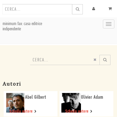
minimum fax: casa editrice
Toggl
indipendente
navig
Autori
Abel Gilbert
Olivier Adam
Scheda autore
Scheda autore