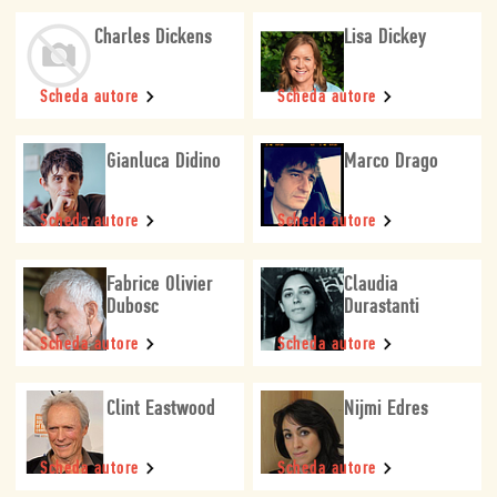
Charles Dickens
Lisa Dickey
Scheda autore
Scheda autore
Gianluca Didino
Marco Drago
Scheda autore
Scheda autore
Fabrice Olivier
Claudia
Dubosc
Durastanti
Scheda autore
Scheda autore
Clint Eastwood
Nijmi Edres
Scheda autore
Scheda autore