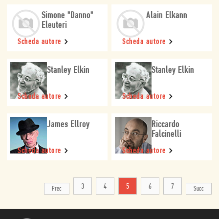
Simone "Danno"
Alain Elkann
Eleuteri
Scheda autore
Scheda autore
Stanley Elkin
Stanley Elkin
Scheda autore
Scheda autore
James Ellroy
Riccardo
Falcinelli
Scheda autore
Scheda autore
3
4
5
6
7
Prec
Succ