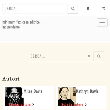
minimum fax: casa editrice
Toggl
indipendente
navig
Autori
Miles Davis
Kathryn Davis
Scheda autore
Scheda autore