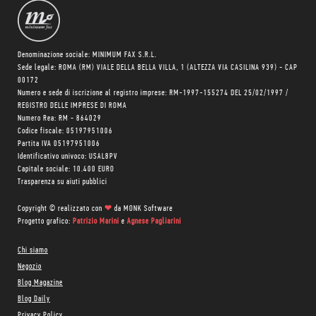
Denominazione sociale: MINIMUM FAX S.R.L.
Sede legale: ROMA (RM) VIALE DELLA BELLA VILLA, 1 (ALTEZZA VIA CASILINA 939) - CAP
00172
Numero e sede di iscrizione al registro imprese: RM-1997-155274 DEL 25/02/1997 /
REGISTRO DELLE IMPRESE DI ROMA
Numero Rea: RM - 864029
Codice fiscale: 05197951006
Partita IVA 05197951006
Identificativo univoco: USAL8PV
Capitale sociale: 10.400 EURO
Trasparenza su aiuti pubblici
Copyright © realizzato con
❤
da
MONK Software
Progetto grafico:
Patrizio Marini
e
Agnese Pagliarini
Chi siamo
Negozio
Blog Magazine
Blog Daily
Privacy Policy