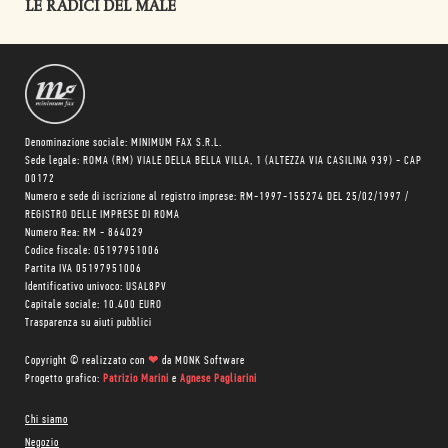
LE RADICI DEL MALE
Denominazione sociale: MINIMUM FAX S.R.L.
Sede legale: ROMA (RM) VIALE DELLA BELLA VILLA, 1 (ALTEZZA VIA CASILINA 939) - CAP
00172
Numero e sede di iscrizione al registro imprese: RM-1997-155274 DEL 25/02/1997 /
REGISTRO DELLE IMPRESE DI ROMA
Numero Rea: RM - 864029
Codice fiscale: 05197951006
Partita IVA 05197951006
Identificativo univoco: USAL8PV
Capitale sociale: 10.400 EURO
Trasparenza su aiuti pubblici
Copyright © realizzato con
❤
da
MONK Software
Progetto grafico:
Patrizio Marini
e
Agnese Pagliarini
Chi siamo
Negozio