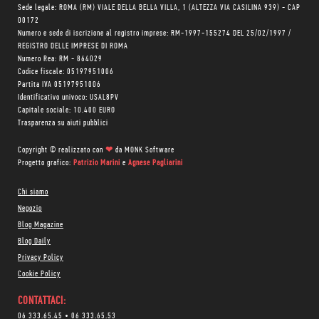
Sede legale: ROMA (RM) VIALE DELLA BELLA VILLA, 1 (ALTEZZA VIA CASILINA 939) - CAP
00172
Numero e sede di iscrizione al registro imprese: RM-1997-155274 DEL 25/02/1997 /
REGISTRO DELLE IMPRESE DI ROMA
Numero Rea: RM - 864029
Codice fiscale: 05197951006
Partita IVA 05197951006
Identificativo univoco: USAL8PV
Capitale sociale: 10.400 EURO
Trasparenza su aiuti pubblici
Copyright © realizzato con
❤
da
MONK Software
Progetto grafico:
Patrizio Marini
e
Agnese Pagliarini
Chi siamo
Negozio
Blog Magazine
Blog Daily
Privacy Policy
Cookie Policy
CONTATTACI:
06 333.65.45
•
06 333.65.53