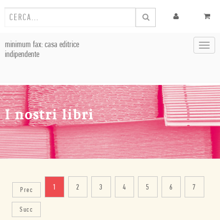
minimum fax: casa editrice
Toggl
indipendente
navig
I nostri libri
1
2
3
4
5
6
7
Prec
Succ