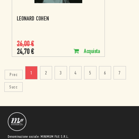
LEONARD COHEN
26,00
€
24,70
€
Acquista
1
2
3
4
5
6
7
Prec
Succ
Denominazione sociale: MINIMUM FAX S.R.L.