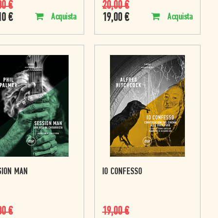
00
€
20,00
€
10
€
19,00
€
Acquista
Acquista
SION MAN
IO CONFESSO
00
€
19,00
€