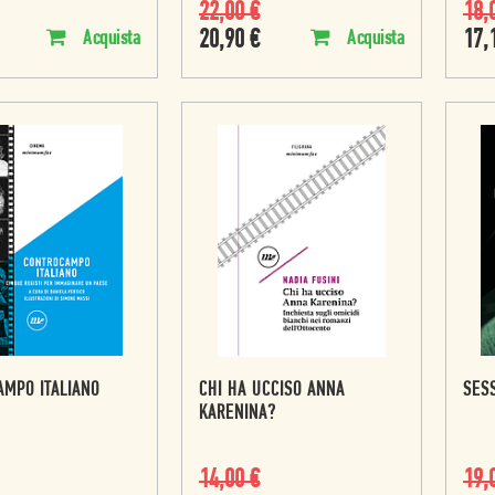
22,00
€
18,
20,90
€
17,
Acquista
Acquista
MPO ITALIANO
CHI HA UCCISO ANNA
SES
KARENINA?
14,00
€
19,