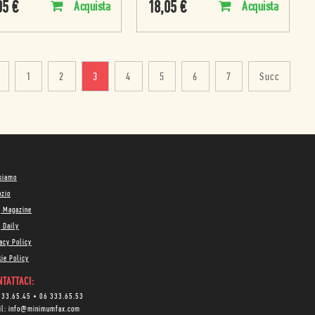
05
€
18,05
€
Acquista
Acquista
1
2
3
4
5
6
7
Succ
 siamo
ozio
g Magazine
 Daily
acy Policy
ie Policy
TATTACI:
333.65.45
•
06 333.65.53
il:
info@minimumfax.com