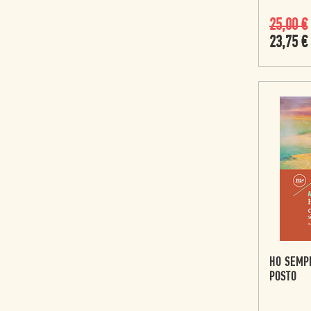
25,00
€
23,75
€
HO SEMP
POSTO