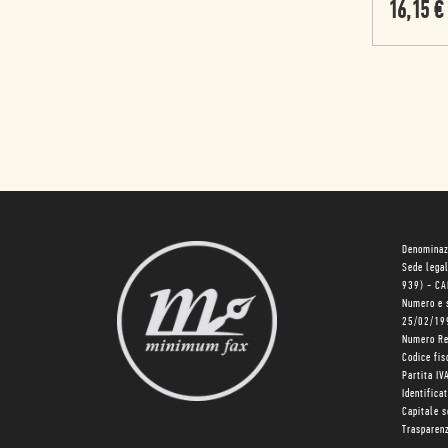
16,15
€
Denominaz
Sede lega
939) - C
Numero e 
25/02/19
Numero R
Codice fi
Partita I
Identifica
Capitale 
Trasparenz