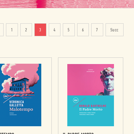
1
2
3
4
5
6
7
Succ