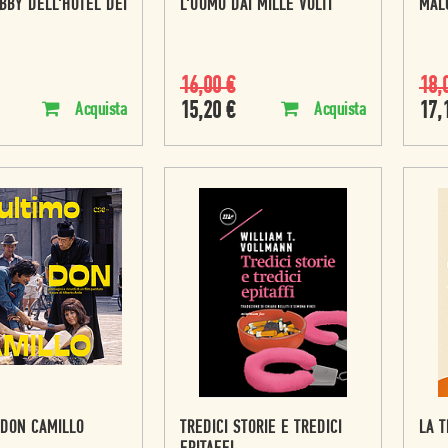
BBY DELL'HOTEL DEI
L'UOMO DAI MILLE VOLTI
MAL
16,00
€
18,
15,20
€
17,
Acquista
Acquista
 DON CAMILLO
TREDICI STORIE E TREDICI
LA T