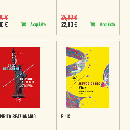
00
€
24,00
€
00
€
22,80
€
Acquista
Acquista
PIRITO REAZIONARIO
FLUX