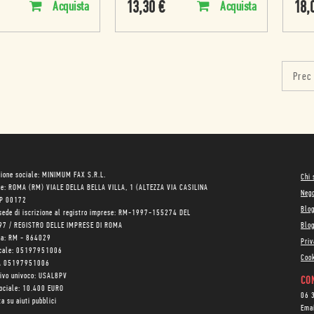
13,30
€
18,
Acquista
Acquista
Prec
ione sociale: MINIMUM FAX S.R.L.
Chi
le: ROMA (RM) VIALE DELLA BELLA VILLA, 1 (ALTEZZA VIA CASILINA
Neg
AP 00172
Blo
sede di iscrizione al registro imprese: RM-1997-155274 DEL
97 / REGISTRO DELLE IMPRESE DI ROMA
Blog
ea: RM - 864029
Priv
scale: 05197951006
Cook
VA 05197951006
tivo univoco: USAL8PV
CON
sociale: 10.400 EURO
06 
a su aiuti pubblici
Ema