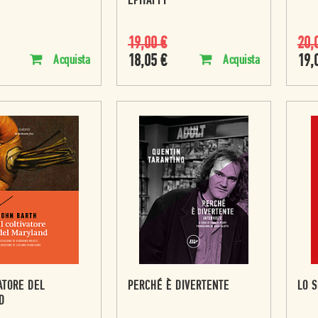
EPITAFFI
19,00
€
20,
18,05
€
19,
Acquista
Acquista
VATORE DEL
PERCHÉ È DIVERTENTE
LO S
D