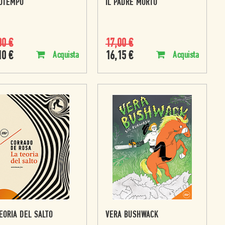
OTEMPO
IL PADRE MORTO
00
€
17,00
€
10
€
16,15
€
Acquista
Acquista
EORIA DEL SALTO
VERA BUSHWACK