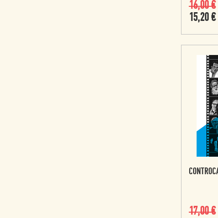
16,00
€
15,20
€
CONTROCA
17,00
€