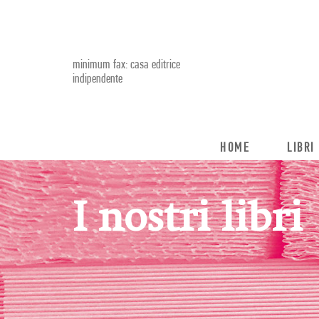
minimum fax: casa editrice
indipendente
HOME
LIBRI
I nostri libri