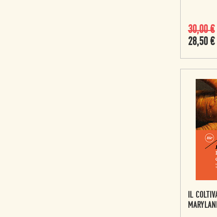
30,00
€
28,50
€
IL COLTI
MARYLAN