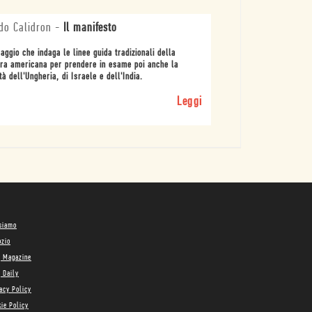
do Calidron
-
Il manifesto
aggio che indaga le linee guida tradizionali della
ra americana per prendere in esame poi anche la
tà dell'Ungheria, di Israele e dell'India.
Leggi
 siamo
ozio
g Magazine
 Daily
acy Policy
ie Policy