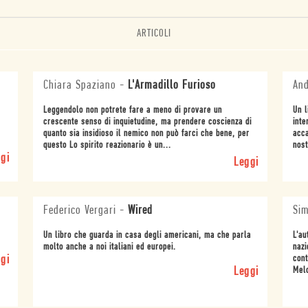
ARTICOLI
Chiara Spaziano
-
L'Armadillo Furioso
And
Leggendolo non potrete fare a meno di provare un
Un l
crescente senso di inquietudine, ma prendere coscienza di
inte
quanto sia insidioso il nemico non può farci che bene, per
acca
questo Lo spirito reazionario è un...
nost
gi
Leggi
Federico Vergari
-
Wired
Sim
Un libro che guarda in casa degli americani, ma che parla
L'au
molto anche a noi italiani ed europei.
nazi
gi
cont
Leggi
Melo