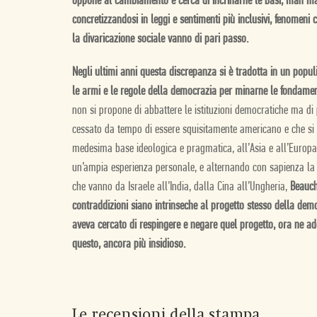
oppone al cambiamento e cerca di incrinarne le basi; man mano
concretizzandosi in leggi e sentimenti più inclusivi, fenomeni
la divaricazione sociale vanno di pari passo.
Negli ultimi anni questa discrepanza si è tradotta in un populi
le armi e le regole della democrazia per minarne le fondamen
non si propone di abbattere le istituzioni democratiche ma di
cessato da tempo di essere squisitamente americano e che si è
medesima base ideologica e pragmatica, all’Asia e all’Europa,
un’ampia esperienza personale, e alternando con sapienza la teo
che vanno da Israele all’India, dalla Cina all’Ungheria,
Beauch
contraddizioni siano intrinseche al progetto stesso della demo
aveva cercato di respingere e negare quel progetto, ora ne adot
questo, ancora più insidioso.
Le recensioni della stampa