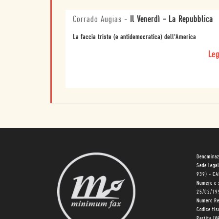
Corrado Augias
-
Il Venerdì - La Repubblica
La faccia triste (e antidemocratica) dell'America
Leg
Denominaz
Sede lega
939) - C
Numero e 
25/02/19
Numero R
Codice fi
Partita I