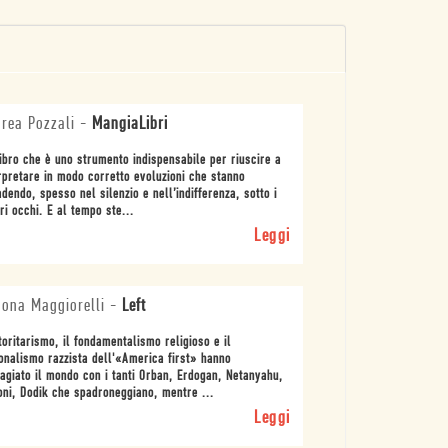
rea Pozzali
-
MangiaLibri
ibro che è uno strumento indispensabile per riuscire a
rpretare in modo corretto evoluzioni che stanno
dendo, spesso nel silenzio e nell’indifferenza, sotto i
ri occhi. E al tempo ste...
Leggi
ona Maggiorelli
-
Left
toritarismo, il fondamentalismo religioso e il
onalismo razzista dell'«America first» hanno
agiato il mondo con i tanti Orban, Erdogan, Netanyahu,
ni, Dodik che spadroneggiano, mentre ...
Leggi