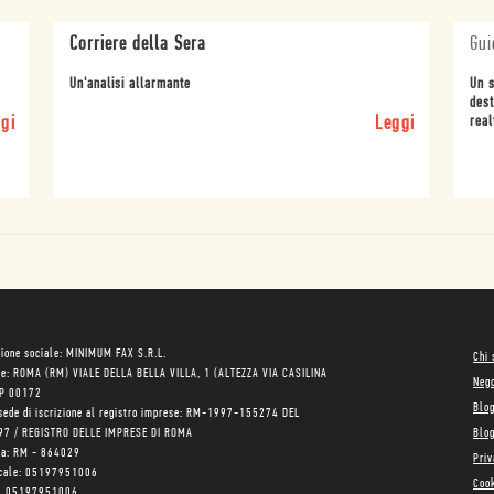
Corriere della Sera
Gui
Un'analisi allarmante
Un s
dest
gi
Leggi
real
ione sociale: MINIMUM FAX S.R.L.
Chi
le: ROMA (RM) VIALE DELLA BELLA VILLA, 1 (ALTEZZA VIA CASILINA
Neg
AP 00172
Blo
sede di iscrizione al registro imprese: RM-1997-155274 DEL
97 / REGISTRO DELLE IMPRESE DI ROMA
Blog
ea: RM - 864029
Priv
scale: 05197951006
Cook
VA 05197951006