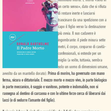
nemmeno morto. È morto «solo in
un certo senso», dato che si rifiuta
di restare inerte e lasciarsi
trascinare da una spedizione con a
capo il figlio verso la destinazione
più ovvia. Il suo cadavere è
ingombrante: il piede misura sette
metri, il corpo, cosparso di cavità-
confessionali, si estende per un
miglio (a volte, tuttavia, sembra
solo un uomo di dimensioni umane,
avvolto da un mantello dorato).
Prima di morire, ha governato con mano
ferma, sicura e dittatoriale. È mezzo morto e mezzo vivo, in parte biologico
in parte meccanico, è saggio e vanitoso, potente e indomabile, non si
rassegna al destino di carcassa e con le ultime forze cerca di liberarsi dai
lacci (e di sedurre l’amante del figlio).