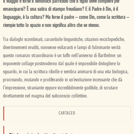
Il viaggio è forse il simbolico parricidio che il figlio deve compiere per
emanciparsi? È una satira di stampo freudiano? E il Padre è Dio, è il
linguaggio, è la cultura? Ma forse il padre – come Dio, come la scrittura –
riempie tutto lo spazio e non significa altro che se stesso.
Tra dialoghi scombinati, carambole linguistiche, citazioni enciclopediche,
divertissement eruditi, nonsense esilaranti e lampi di fulminante verità
questo romanzo straordinario è un tuffo nell’universo di Barthelme: un
imponente collage postmoderno dal quale è impossibile distogliere lo
sguardo, in cui la scrittura ribolle e sembra animarsi di una vita biologica,
procreando, mutando e proliferando in un’evoluzione incessante che dà
l’impressione, straniante eppure incredibilmente godibile, di scrutare
direttamente nel magma del subconscio collettivo.
CARTACEO