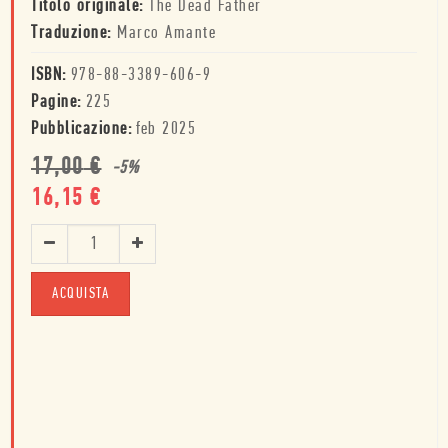
Titolo originale:
The Dead Father
Traduzione:
Marco Amante
ISBN:
978-88-3389-606-9
Pagine:
225
Pubblicazione:
feb 2025
17,00
€
-
5
%
16,15
€
ACQUISTA