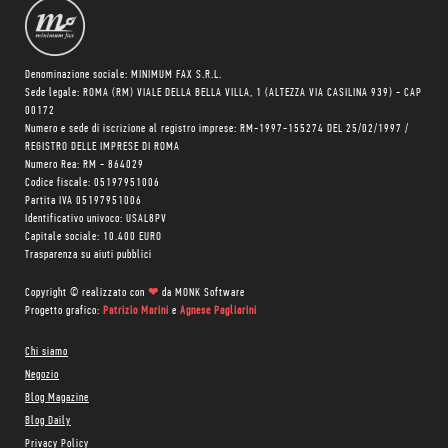
Denominazione sociale: MINIMUM FAX S.R.L.
Sede legale: ROMA (RM) VIALE DELLA BELLA VILLA, 1 (ALTEZZA VIA CASILINA 939) - CAP
00172
Numero e sede di iscrizione al registro imprese: RM-1997-155274 DEL 25/02/1997 /
REGISTRO DELLE IMPRESE DI ROMA
Numero Rea: RM - 864029
Codice fiscale: 05197951006
Partita IVA 05197951006
Identificativo univoco: USAL8PV
Capitale sociale: 10.400 EURO
Trasparenza su aiuti pubblici
Copyright © realizzato con
❤
da
MONK Software
Progetto grafico:
Patrizio Marini
e
Agnese Pagliarini
Chi siamo
Negozio
Blog Magazine
Blog Daily
Privacy Policy