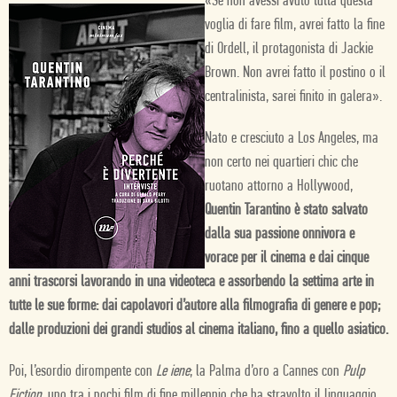
«Se non avessi avuto tutta questa
voglia di fare film, avrei fatto la fine
di Ordell, il protagonista di Jackie
Brown. Non avrei fatto il postino o il
centralinista, sarei finito in galera».
Nato e cresciuto a Los Angeles, ma
non certo nei quartieri chic che
ruotano attorno a Hollywood,
Quentin Tarantino è stato salvato
dalla sua passione onnivora e
vorace per il cinema e dai cinque
anni trascorsi lavorando in una videoteca e assorbendo la settima arte in
tutte le sue forme: dai capolavori d’autore alla filmografia di genere e pop;
dalle produzioni dei grandi studios al cinema italiano, fino a quello asiatico.
Poi, l’esordio dirompente con
Le iene
; la Palma d’oro a Cannes con
Pulp
Fiction
, uno tra i pochi film di fine millennio che ha stravolto il linguaggio