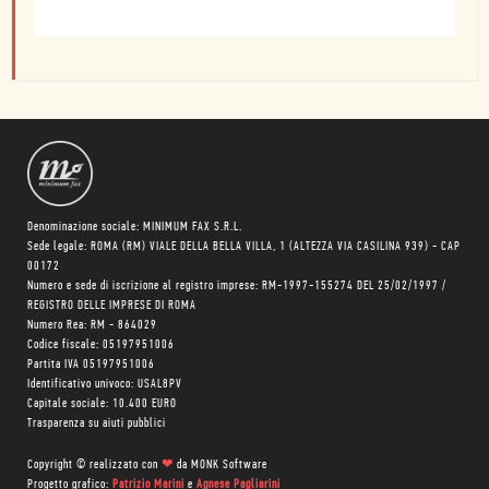
Denominazione sociale: MINIMUM FAX S.R.L.
Sede legale: ROMA (RM) VIALE DELLA BELLA VILLA, 1 (ALTEZZA VIA CASILINA 939) - CAP
00172
Numero e sede di iscrizione al registro imprese: RM-1997-155274 DEL 25/02/1997 /
REGISTRO DELLE IMPRESE DI ROMA
Numero Rea: RM - 864029
Codice fiscale: 05197951006
Partita IVA 05197951006
Identificativo univoco: USAL8PV
Capitale sociale: 10.400 EURO
Trasparenza su aiuti pubblici
Copyright © realizzato con
❤
da
MONK Software
Progetto grafico:
Patrizio Marini
e
Agnese Pagliarini