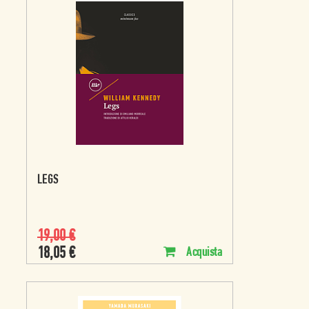
LEGS
19,00
€
18,05
€
Acquista