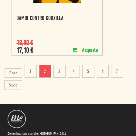
BAMBI CONTRO GODZILLA
18,00
€
17,10
€
Acquista
1
2
3
4
5
6
7
Prec
Succ
Denominazione sociale: MINIMUM FAX S.R.L.