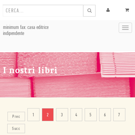
minimum fax: casa editrice
Toggl
indipendente
navig
I nostri libri
1
2
3
4
5
6
7
Prec
Succ