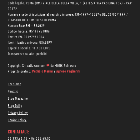
Sede legale: ROMA (RM) VIALE DELLA BELLA VILLA, 1 (ALTEZZA VIA CASILINA 939) - CAP
00172
Numero e sede di iscrizione al registro imprese: RM-1997-155274 DEL 25/02/1997 /
REGISTRO DELLE IMPRESE DI ROMA
Numero Rea: RM - 864029
Codice fiscale: 05197951006
Partita IVA 05197951006
Identificativo univoco: USAL8PV
Capitale sociale: 10.400 EURO
Trasparenza su aiuti pubblici
Copyright © realizzato con
❤
da
MONK Software
Progetto grafico:
Patrizio Marini
e
Agnese Pagliarini
Chi siamo
Negozio
Blog Magazine
Blog Daily
Privacy Policy
Cookie Policy
CONTATTACI:
06 333.65.45
•
06 333.65.53