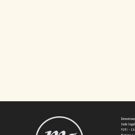
Denominaz
Sede lega
939) - C