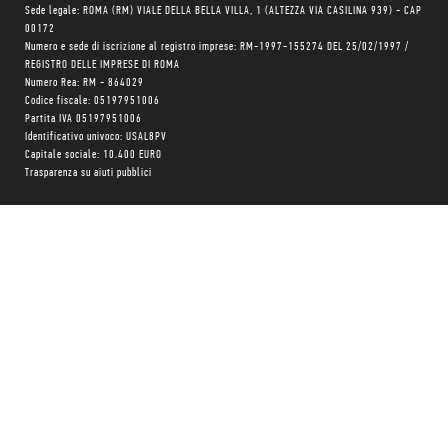
Sede legale: ROMA (RM) VIALE DELLA BELLA VILLA, 1 (ALTEZZA VIA CASILINA 939) - CAP
00172
Numero e sede di iscrizione al registro imprese: RM-1997-155274 DEL 25/02/1997 /
REGISTRO DELLE IMPRESE DI ROMA
Numero Rea: RM - 864029
Codice fiscale: 05197951006
Partita IVA 05197951006
Identificativo univoco: USAL8PV
Capitale sociale: 10.400 EURO
Trasparenza su aiuti pubblici
Copyright © realizzato con
❤
da
MONK Software
Progetto grafico:
Patrizio Marini
e
Agnese Pagliarini
Chi siamo
Negozio
Blog Magazine
Blog Daily
Privacy Policy
Cookie Policy
CONTATTACI:
06 333.65.45
•
06 333.65.53