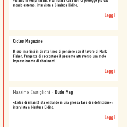
Viviamo in tempi strani, e la nostra casa non ci protegge più dal
mondo esterno: intervista a Gianluca Didino.
Leggi
Cicles Magazine
Il suo inserirsi in diretta linea di pensiero con il lavoro di Mark
Fisher, l’urgenza di raccontare il presente attraverso una mole
impressionante di riferimenti.
Leggi
Massimo Castiglioni
-
Dude Mag
«L’idea di umanità sta entrando in una grossa fase di ridefinizione»:
intervista a Gianluca Didino.
Leggi