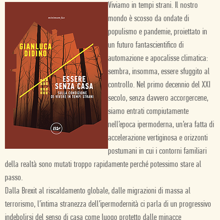
Viviamo in tempi strani. Il nostro
mondo è scosso da ondate di
populismo e pandemie, proiettato in
un futuro fantascientifico di
automazione e apocalisse climatica:
sembra, insomma, essere sfuggito al
controllo. Nel primo decennio del XXI
secolo, senza davvero accorgercene,
siamo entrati compiutamente
nell’epoca ipermoderna, un’era fatta di
accelerazione vertiginosa e orizzonti
postumani in cui i contorni familiari
della realtà sono mutati troppo rapidamente perché potessimo stare al
passo.
Dalla Brexit al riscaldamento globale, dalle migrazioni di massa al
terrorismo, l’intima stranezza dell’ipermodernità ci parla di un progressivo
indebolirsi del senso di casa come luogo protetto dalle minacce