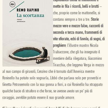
Capobianco conta le mattonelle e
mette in fila i ricordi, belli e brutti
–
che, proprio come le mattonelle, si
contano sempre a tre a tre.
Storie
mezze vere e mezze false, racconti di
seconda e terza mano, frammenti di
vite sfiorate, echi di favole, di sogni, di
preghiere
: l’illustre mastro Nicola
Trabaccone, che gli ha insegnato il
mestiere della rilegatura, Giacomino
Tiracchia, che leggeva Verga in mezzo
al suo campo di girasoli, Cenzino che è tornato dall’America mentre
Rosinello ha potuto solo sognarla, Libbò che parlava solo per proverbi e
Ginetta Petrosemolo con la sua gonna a fiori, a cui Rosinello ha strappato
qualche bacio di straforo e che forse, se avesse avuto un po’ più di
coraggio, avrebbe potuto essere il suo grande amore.