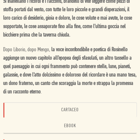
Si inanellano i ricordi e i racconti, brandelli di vite leggere come pezzi di
stoffa portati dal vento, con tutte le loro piccole e grandi disperazioni, il
loro carico di desiderio, gioia e dolore, le cose volute e mai avute, le cose
sopportate, le cose assaporate fino alla fine, come l’ultima goccia nel
bicchiere prima che la taverna chiuda.
Dopo Liborio, dopo Mengo,
la voce inconfondibile e poetica di Rosinello
aggiunge un nuovo capitolo all’epopea degli sfasulati, un altro tassello a
quel paesaggio in cui ogni frammento può contenere stelle, lune, pianeti,
galassie, e dove l’atto dolcissimo e doloroso del ricordare è una mano tesa,
un dono fraterno, un canto che scoraggia la morte e strappa la promessa
di un racconto eterno
.
CARTACEO
EBOOK