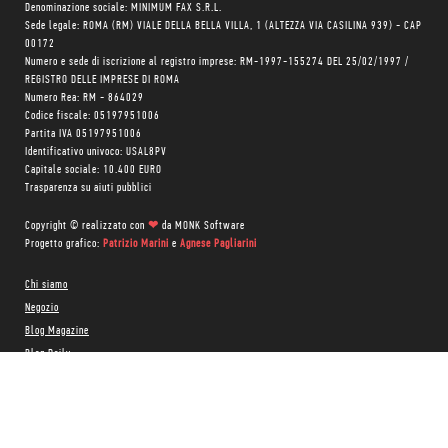
Denominazione sociale: MINIMUM FAX S.R.L.
Sede legale: ROMA (RM) VIALE DELLA BELLA VILLA, 1 (ALTEZZA VIA CASILINA 939) - CAP
00172
Numero e sede di iscrizione al registro imprese: RM-1997-155274 DEL 25/02/1997 /
REGISTRO DELLE IMPRESE DI ROMA
Numero Rea: RM - 864029
Codice fiscale: 05197951006
Partita IVA 05197951006
Identificativo univoco: USAL8PV
Capitale sociale: 10.400 EURO
Trasparenza su aiuti pubblici
Copyright © realizzato con
❤
da
MONK Software
Progetto grafico:
Patrizio Marini
e
Agnese Pagliarini
Chi siamo
Negozio
Blog Magazine
Blog Daily
Privacy Policy
Cookie Policy
CONTATTACI: