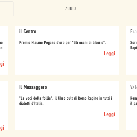
AUDIO
il Centro
Fra
no
Premio Flaiano Pegaso d'oro per "Gli occhi di Liborio".
Scri
no
Rapi
Leggi
gi
Il Messaggero
Val
"Le voci della follia", il libro cult di Remo Rapino in tutti i
Remo
dialetti d'Italia.
il p
Leggi
gi