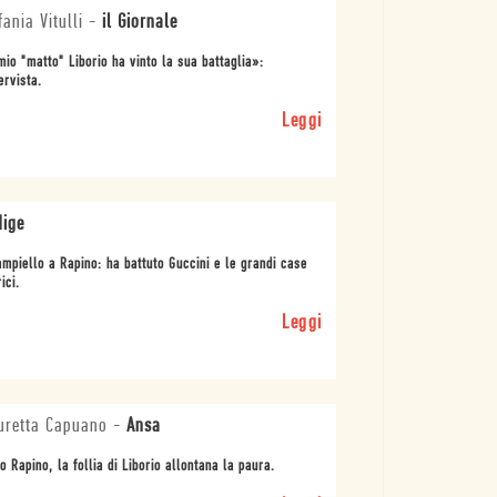
fania Vitulli
-
il Giornale
mio "matto" Liborio ha vinto la sua battaglia»:
tervista.
Leggi
dige
ampiello a Rapino: ha battuto Guccini e le grandi case
ici.
Leggi
retta Capuano
-
Ansa
 Rapino, la follia di Liborio allontana la paura.