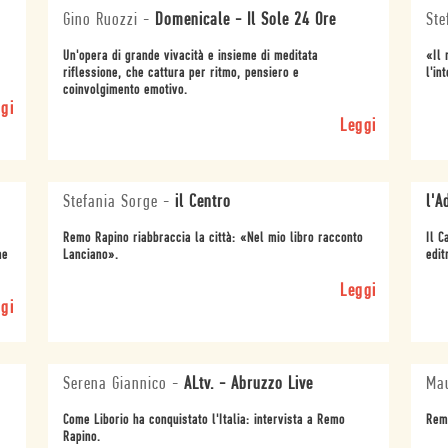
Gino Ruozzi
-
Domenicale - Il Sole 24 Ore
Ste
Un'opera di grande vivacità e insieme di meditata
«Il 
riflessione, che cattura per ritmo, pensiero e
l'in
coinvolgimento emotivo.
gi
Leggi
Stefania Sorge
-
il Centro
l'A
Remo Rapino riabbraccia la città: «Nel mio libro racconto
Il C
me
Lanciano».
editr
Leggi
gi
Serena Giannico
-
ALtv. - Abruzzo Live
Mau
Come Liborio ha conquistato l'Italia: intervista a Remo
Remo
Rapino.