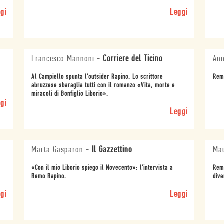
gi
Leggi
Francesco Mannoni
-
Corriere del Ticino
Ann
Al Campiello spunta l'outsider Rapino. Lo scrittore
Remo
abruzzese sbaraglia tutti con il romanzo «Vita, morte e
miracoli di Bonfiglio Liborio».
gi
Leggi
Marta Gasparon
-
Il Gazzettino
Mau
«Con il mio Liborio spiego il Novecento»: l'intervista a
Remo
Remo Rapino.
dive
gi
Leggi