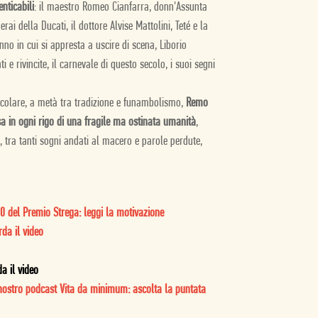
nticabili
: il maestro Romeo
Cianfarra
, donn'Assunta
rai della Ducati, il dottore Alvise Mattolini, Teté e la
nno in cui si appresta a uscire di scena,
Liborio
 e rivincite, il carnevale di questo secolo, i suoi segni
ircolare, a metà tra tradizione e funambolismo,
Remo
 in ogni rigo di una fragile ma ostinata umanità
,
, tra tanti sogni andati al macero e parole perdute,
0 del Premio Strega: leggi la motivazione
da il video
a il video
nostro podcast Vita da minimum: ascolta la puntata