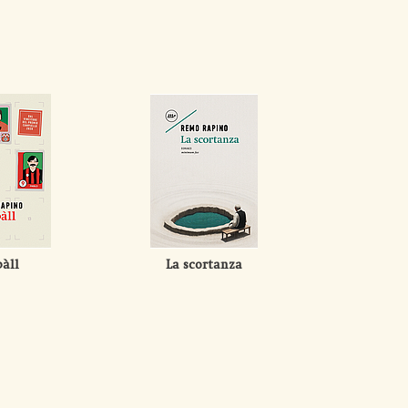
àll
La scortanza