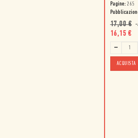
Pagine:
265
Pubblicazion
17,00
€
-
16,15
€
ACQUISTA