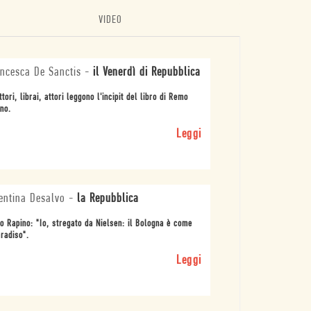
VIDEO
ncesca De Sanctis
-
il Venerdì di Repubblica
ttori, librai, attori leggono l'incipit del libro di Remo
no.
Leggi
entina Desalvo
-
la Repubblica
 Rapino: "Io, stregato da Nielsen: il Bologna è come
aradiso".
Leggi