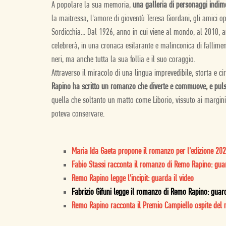
A popolare la sua memoria,
una galleria di personaggi indime
la maitressa, l'amore di gioventù Teresa Giordani, gli amici ope
Sordicchia... Dal 1926, anno in cui viene al mondo,
al 2010, a
celebrerà, in una cronaca esilarante e malinconica di fallimenti
neri, ma anche tutta la sua follia e il suo coraggio.
Attraverso il miracolo di una lingua imprevedibile, storta e c
Rapino ha scritto un romanzo che diverte e commuove, e pulsa
quella che soltanto un matto come Liborio, vissuto ai margini
poteva conservare.
Maria Ida Gaeta propone il romanzo per l'edizione 202
Fabio Stassi racconta il romanzo di Remo Rapino: guar
Remo Rapino legge l'incipit: guarda il video
Fabrizio Gifuni legge il romanzo di Remo Rapino: guard
Remo Rapino racconta il Premio Campiello ospite del 