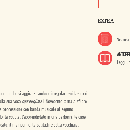
EXTRA
Scarica
ANTEPR
Leggi u
iscono e che si aggira strambo e irregolare sui lastroni
ella sua voce
sgarbugliata
il Novecento torna a sfilare
una processione con banda musicale al seguito.
do
: la scuola, l'apprendistato in una barberia, le case
dacato, il manicomio, la solitudine della vecchiaia.