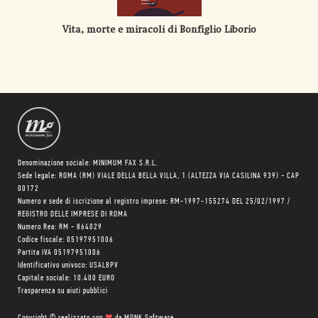
Vita, morte e miracoli di Bonfiglio Liborio
Denominazione sociale: MINIMUM FAX S.R.L.
Sede legale: ROMA (RM) VIALE DELLA BELLA VILLA, 1 (ALTEZZA VIA CASILINA 939) - CAP
00172
Numero e sede di iscrizione al registro imprese: RM-1997-155274 DEL 25/02/1997 /
REGISTRO DELLE IMPRESE DI ROMA
Numero Rea: RM - 864029
Codice fiscale: 05197951006
Partita IVA 05197951006
Identificativo univoco: USAL8PV
Capitale sociale: 10.400 EURO
Trasparenza su aiuti pubblici
Copyright © realizzato con
❤
da
MONK Software