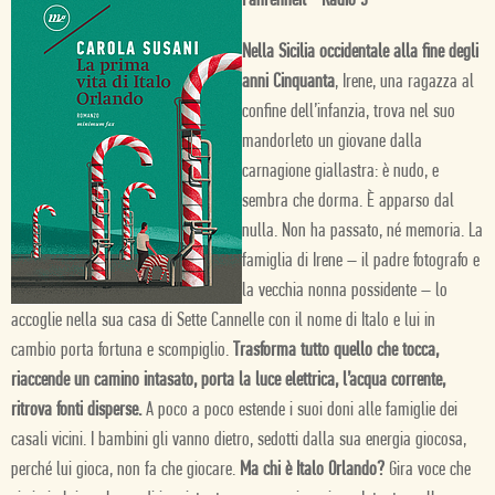
Fahrenheit - Radio 3
Nella Sicilia occidentale alla fine degli
anni Cinquanta
, Irene, una ragazza al
confine dell’infanzia, trova nel suo
mandorleto un giovane dalla
carnagione giallastra: è nudo, e
sembra che dorma. È apparso dal
nulla. Non ha passato, né memoria. La
famiglia di Irene – il padre fotografo e
la vecchia nonna possidente – lo
accoglie nella sua casa di Sette Cannelle con il nome di Italo e lui in
cambio porta fortuna e scompiglio.
Trasforma tutto quello che tocca,
riaccende un camino intasato, porta la luce elettrica, l’acqua corrente,
ritrova fonti disperse.
A poco a poco estende i suoi doni alle famiglie dei
casali vicini. I bambini gli vanno dietro, sedotti dalla sua energia giocosa,
perché lui gioca, non fa che giocare.
Ma chi è Italo Orlando?
Gira voce che