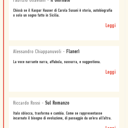
Fabrizio Ottaviani
-
Il Giornale
Chissà se il Kaspar Hauser di Carola Susani è storia, autobiografia
o solo un sogno fatto in Sicilia.
Leggi
Alessandro Chiappanuvoli
-
Flanerì
La voce narrante narra, affabula, sussurra, e suggestiona.
Leggi
Riccardo Rossi
-
Sul Romanzo
Italo sblocca, trasforma e cambia. Come se rappresentasse
incarnato il bisogno di evoluzione, di passaggio da un’era all’altra.