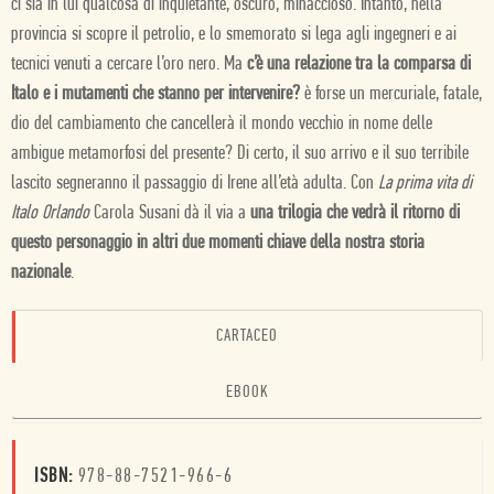
ci sia in lui qualcosa di inquietante, oscuro, minaccioso. Intanto, nella
provincia si scopre il petrolio, e lo smemorato si lega agli ingegneri e ai
tecnici venuti a cercare l’oro nero. Ma
c’è una relazione tra la comparsa di
Italo e i mutamenti che stanno per intervenire?
è forse un mercuriale, fatale,
dio del cambiamento che cancellerà il mondo vecchio in nome delle
ambigue metamorfosi del presente? Di certo, il suo arrivo e il suo terribile
lascito segneranno il passaggio di Irene all’età adulta. Con
La prima vita di
Italo Orlando
Carola Susani dà il via a
una trilogia che vedrà il ritorno di
questo personaggio in altri due momenti chiave della nostra storia
nazionale
.
CARTACEO
EBOOK
ISBN:
978-88-7521-966-6