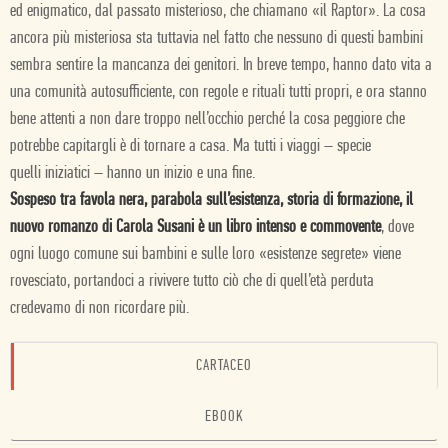
ed enigmatico, dal passato misterioso, che chiamano «il Raptor». La cosa
ancora più misteriosa sta tuttavia nel fatto che nessuno di questi bambini
sembra sentire la mancanza dei genitori. In breve tempo, hanno dato vita a
una comunità autosufficiente, con regole e rituali tutti propri, e ora stanno
bene attenti a non dare troppo nell’occhio perché la cosa peggiore che
potrebbe capitargli è di tornare a casa. Ma tutti i viaggi – specie
quelli
iniziatici – hanno un inizio e una fine.
Sospeso tra favola nera, parabola sull’esistenza, storia di formazione, il
nuovo romanzo di Carola Susani è un libro intenso e commovente
, dove
ogni luogo comune sui bambini e sulle loro «esistenze segrete» viene
rovesciato, portandoci a rivivere tutto ciò che di quell’età perduta
credevamo di non ricordare più.
CARTACEO
EBOOK