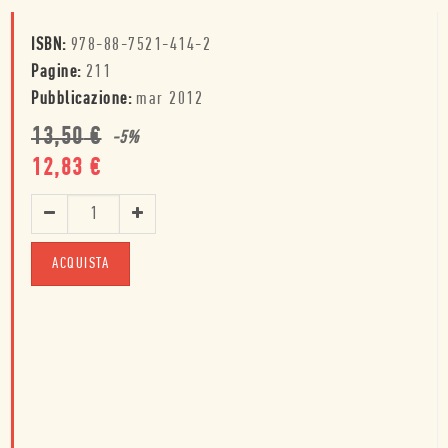
ISBN:
978-88-7521-414-2
Pagine:
211
Pubblicazione:
mar 2012
13,50
€
-
5
%
12,83
€
ACQUISTA