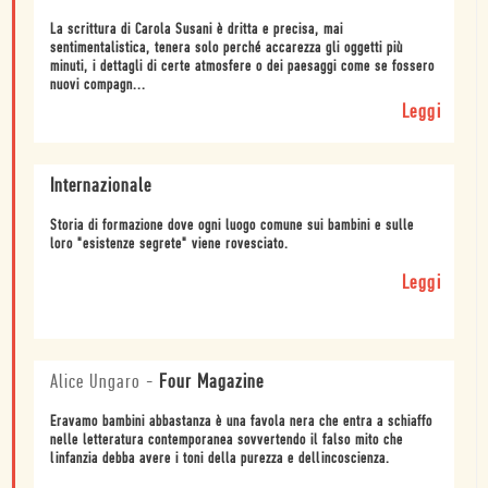
La scrittura di Carola Susani è dritta e precisa, mai
sentimentalistica, tenera solo perché accarezza gli oggetti più
minuti, i dettagli di certe atmosfere o dei paesaggi come se fossero
nuovi compagn...
Leggi
Internazionale
Storia di formazione dove ogni luogo comune sui bambini e sulle
loro "esistenze segrete" viene rovesciato.
Leggi
Alice Ungaro
-
Four Magazine
Eravamo bambini abbastanza è una favola nera che entra a schiaffo
nelle letteratura contemporanea sovvertendo il falso mito che
linfanzia debba avere i toni della purezza e dellincoscienza.