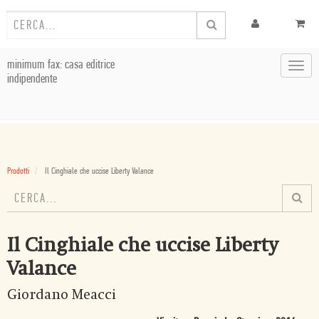
minimum fax: casa editrice
Toggl
indipendente
navig
Prodotti
Il Cinghiale che uccise Liberty Valance
Il Cinghiale che uccise Liberty
Valance
Giordano Meacci