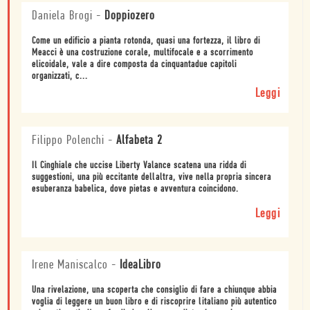
Daniela Brogi
-
Doppiozero
Come un edificio a pianta rotonda, quasi una fortezza, il libro di
Meacci è una costruzione corale, multifocale e a scorrimento
elicoidale, vale a dire composta da cinquantadue capitoli
organizzati, c...
Leggi
Filippo Polenchi
-
Alfabeta 2
Il Cinghiale che uccise Liberty Valance scatena una ridda di
suggestioni, una più eccitante dellaltra, vive nella propria sincera
esuberanza babelica, dove pietas e avventura coincidono.
Leggi
Irene Maniscalco
-
IdeaLibro
Una rivelazione, una scoperta che consiglio di fare a chiunque abbia
voglia di leggere un buon libro e di riscoprire litaliano più autentico