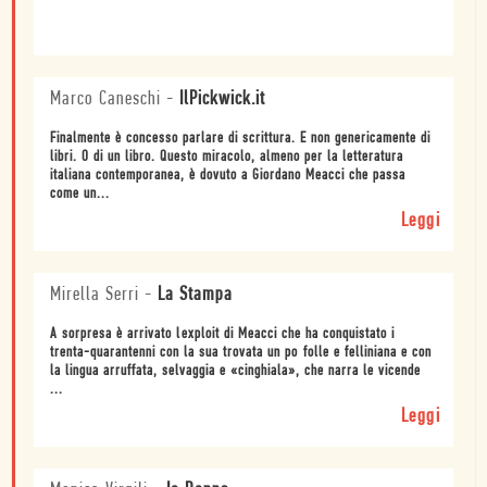
Marco Caneschi
-
IlPickwick.it
Finalmente è concesso parlare di scrittura. E non genericamente di
libri. O di un libro. Questo miracolo, almeno per la letteratura
italiana contemporanea, è dovuto a Giordano Meacci che passa
come un...
Leggi
Mirella Serri
-
La Stampa
A sorpresa è arrivato lexploit di Meacci che ha conquistato i
trenta-quarantenni con la sua trovata un po folle e felliniana e con
la lingua arruffata, selvaggia e «cinghiala», che narra le vicende
...
Leggi