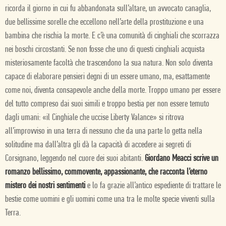
ricorda il giorno in cui fu abbandonata sull’altare, un avvocato canaglia,
due bellissime sorelle che eccellono nell’arte della prostituzione e una
bambina che rischia la morte. E c’è una comunità di cinghiali che scorrazza
nei boschi circostanti. Se non fosse che uno di questi cinghiali acquista
misteriosamente facoltà che trascendono la sua natura. Non solo diventa
capace di elaborare pensieri degni di un essere umano, ma, esattamente
come noi, diventa consapevole anche della morte. Troppo umano per essere
del tutto compreso dai suoi simili e troppo bestia per non essere temuto
dagli umani: «il Cinghiale che uccise Liberty Valance» si ritrova
all’improvviso in una terra di nessuno che da una parte lo getta nella
solitudine ma dall’altra gli dà la capacità di accedere ai segreti di
Corsignano, leggendo nel cuore dei suoi abitanti.
Giordano Meacci scrive un
romanzo bellissimo, commovente, appassionante, che racconta l’eterno
mistero dei nostri sentimenti
e lo fa grazie all’antico espediente di trattare le
bestie come uomini e gli uomini come una tra le molte specie viventi sulla
Terra.