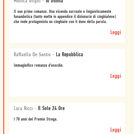
Monica Virgili
-
Io Donna
Il suo primo romanzo. Una vicenda surreale e linguisticamente
funambolica (tanto mette in appendice il dizionario di cinghialese)
che vede protagonista un cinghiale con il dono della parola.
Leggi
Raffaella De Santis
-
La Repubblica
Immaginifico romanzo d'esordio.
Leggi
Lara Ricci
-
Il Sole 24 Ore
I 70 anni del Premio Strega.
Leggi