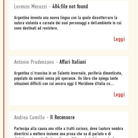
Lorenzo Mecozzi
-
404:file not found
Argentina inventa una nuova lingua con la quale dissotterrare la
natura violenta e carnale dei suoi personaggi e dellambiente in cui
sono destinati ad resistere.
Leggi
Antonio Prudenzano
-
Affari Italiani
Argentina ci trascina in un Salento invernale, periferia dimenticata,
popolato da uomini senza più speranze. Un libro che spiega tante
situazioni difficili con cui ancora oggi il Meridione dItalia co...
Leggi
Andrea Camillo
-
Il Recensore
Partecipa alla causa uno stile a tratti curioso, dove lautore sembra
divertirsi a mettere insieme una prosa che sa di parlato e di