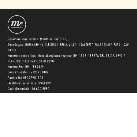
Denominazione sociale: MINIMUM FAX S.R.L.
Sede legale: ROMA (RM) VIALE DELLA BELLA VILLA, 1 (ALTEZZA VIA CASILINA 939) - CAP
00172
Numero e sede di iscrizione al registro imprese: RM-1997-155274 DEL 25/02/1997 /
REGISTRO DELLE IMPRESE DI ROMA
Numero Rea: RM - 864029
Codice fiscale: 05197951006
Partita IVA 05197951006
Identificativo univoco: USAL8PV
Capitale sociale: 10.400 EURO
Trasparenza su aiuti pubblici
Copyright © realizzato con
❤
da
MONK Software
Progetto grafico:
Patrizio Marini
e
Agnese Pagliarini
Chi siamo
Negozio