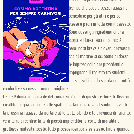
insegnanti precari in un istituto
tecnico che cade a pezzi, ragazzine
pericolose per gli altri e per se
stesse e padri in lotta con il passato.
Sono questi gli ingredienti di una
storia sulfurea fatta di comicità
nera, notti brave e giovani professori
che al mattino si scuotono di dosso
le imprese delle ore precedenti e
impugnano il registro tra studenti
consapevoli che la scuola non potrà
condurli verso nessun mondo migliore.
Leone Polonia, io narrante del romanzo, è uno di questi tre docenti. Bevitore
incallito, lingua tagliente, alle spalle una famiglia rasa al suolo e davanti
la prossima ragazza da portare al letto. Lo sfondo è la provincia di Taranto,
vera terra di confine fatta di piccoli imprenditori a corto di moralità e
grottesca malavita locale. Tutto procede identico a se stesso, fino a quando