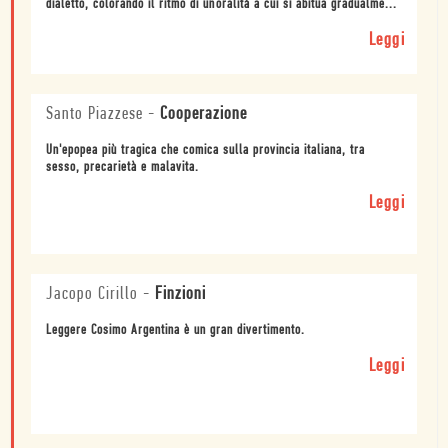
dialetto, colorando il ritmo di unoralità a cui si abitua gradualme...
Leggi
Santo Piazzese
-
Cooperazione
Un'epopea più tragica che comica sulla provincia italiana, tra
sesso, precarietà e malavita.
Leggi
Jacopo Cirillo
-
Finzioni
Leggere Cosimo Argentina è un gran divertimento.
Leggi