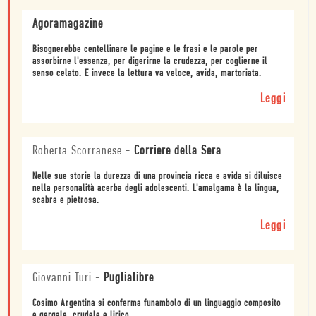
Agoramagazine
Bisognerebbe centellinare le pagine e le frasi e le parole per
assorbirne l'essenza, per digerirne la crudezza, per coglierne il
senso celato. E invece la lettura va veloce, avida, martoriata.
Leggi
Roberta Scorranese
-
Corriere della Sera
Nelle sue storie la durezza di una provincia ricca e avida si diluisce
nella personalità acerba degli adolescenti. L'amalgama è la lingua,
scabra e pietrosa.
Leggi
Giovanni Turi
-
Puglialibre
Cosimo Argentina si conferma funambolo di un linguaggio composito
e gergale, crudele e lirico.