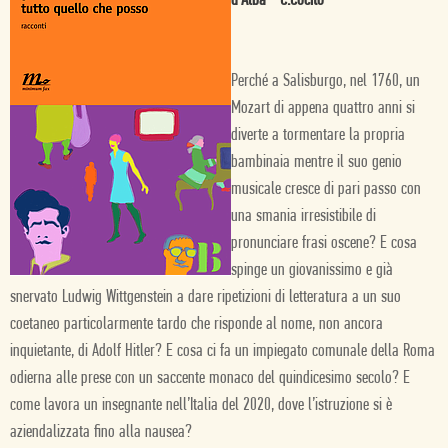
d'Alba - C.Cocito
Perché a Salisburgo, nel 1760, un
Mozart di appena quattro anni si
diverte a tormentare la propria
bambinaia mentre il suo genio
musicale cresce di pari passo con
una smania irresistibile di
pronunciare frasi oscene? E cosa
spinge un giovanissimo e già
snervato Ludwig Wittgenstein a dare ripetizioni di letteratura a un suo
coetaneo particolarmente tardo che risponde al nome, non ancora
inquietante, di Adolf Hitler? E cosa ci fa un impiegato comunale della Roma
odierna alle prese con un saccente monaco del quindicesimo secolo? E
come lavora un insegnante nell’Italia del 2020, dove l’istruzione si è
aziendalizzata fino alla nausea?