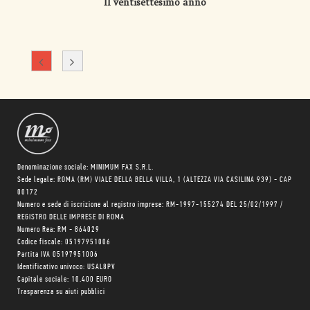
Il ventisettesimo anno
Denominazione sociale: MINIMUM FAX S.R.L.
Sede legale: ROMA (RM) VIALE DELLA BELLA VILLA, 1 (ALTEZZA VIA CASILINA 939) - CAP
00172
Numero e sede di iscrizione al registro imprese: RM-1997-155274 DEL 25/02/1997 /
REGISTRO DELLE IMPRESE DI ROMA
Numero Rea: RM - 864029
Codice fiscale: 05197951006
Partita IVA 05197951006
Identificativo univoco: USAL8PV
Capitale sociale: 10.400 EURO
Trasparenza su aiuti pubblici