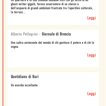
Un quartiere e la sua Comédie humaine visti con gli occhi di un
ghost-writer-gigolò, feroce osservatore di se stesso e
dell'acquario di grandi ambizioni frustrate tra l'aperitivo culturale,
la terrazz...
Leggi
Alberto Pellegrini
-
Giornale di Brescia
Una satira avvincente del mondo di chi gestisce il potere e di chi lo
sogna.
Leggi
Quotidiano di Bari
Un esordio eccellente.
Leggi