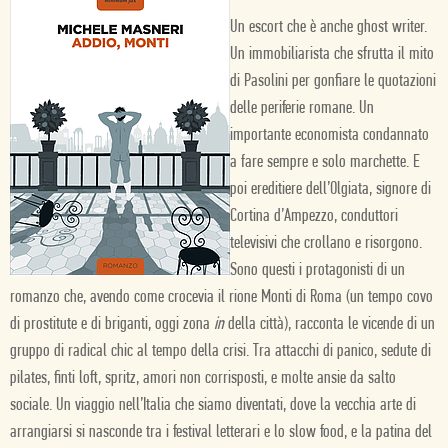
Un escort che è anche ghost writer.
Un immobiliarista che sfrutta il mito
di Pasolini per gonfiare le quotazioni
delle periferie romane. Un
importante economista condannato
a fare sempre e solo marchette. E
poi ereditiere dell’Olgiata, signore di
Cortina d’Ampezzo, conduttori
televisivi che crollano e risorgono.
Sono questi i protagonisti di un
romanzo che, avendo come crocevia il rione Monti di Roma (un tempo covo
di prostitute e di briganti, oggi zona
in
della città), racconta le vicende di un
gruppo di radical chic al tempo della crisi. Tra attacchi di panico, sedute di
pilates, finti loft, spritz, amori non corrisposti, e molte ansie da salto
sociale. Un viaggio nell’Italia che siamo diventati, dove la vecchia arte di
arrangiarsi si nasconde tra i festival letterari e lo slow food, e la patina del