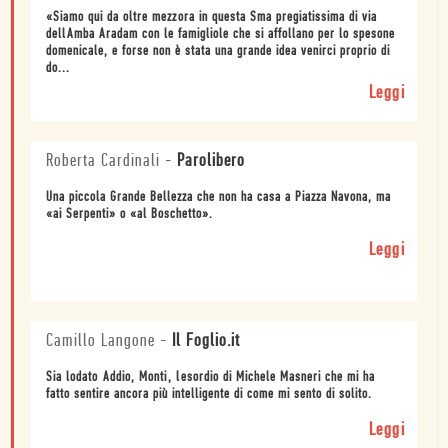
«Siamo qui da oltre mezzora in questa Sma pregiatissima di via
dellAmba Aradam con le famigliole che si affollano per lo spesone
domenicale, e forse non è stata una grande idea venirci proprio di
do...
Leggi
Roberta Cardinali
-
Parolibero
Una piccola Grande Bellezza che non ha casa a Piazza Navona, ma
«ai Serpenti» o «al Boschetto».
Leggi
Camillo Langone
-
Il Foglio.it
Sia lodato Addio, Monti, lesordio di Michele Masneri che mi ha
fatto sentire ancora più intelligente di come mi sento di solito.
Leggi