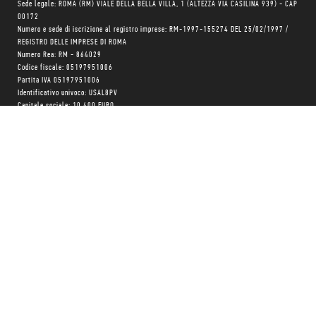
Sede legale: ROMA (RM) VIALE DELLA BELLA VILLA, 1 (ALTEZZA VIA CASILINA 939) - CAP
00172
Numero e sede di iscrizione al registro imprese: RM-1997-155274 DEL 25/02/1997 /
REGISTRO DELLE IMPRESE DI ROMA
Numero Rea: RM - 864029
Codice fiscale: 05197951006
Partita IVA 05197951006
Identificativo univoco: USAL8PV
Capitale sociale: 10.400 EURO
Trasparenza su aiuti pubblici
Copyright © realizzato con
❤
da
MONK Software
Progetto grafico:
Patrizio Marini
e
Agnese Pagliarini
Chi siamo
Negozio
Blog Magazine
Blog Daily
Privacy Policy
Cookie Policy
CONTATTACI:
06 333.65.45
•
06 333.65.53