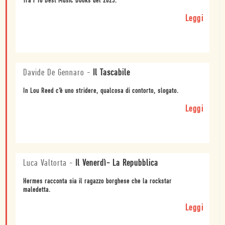
Tra i 10 Best Music Books del 2023.
Leggi
Davide De Gennaro
-
Il Tascabile
In Lou Reed c’è uno stridere, qualcosa di contorto, slogato.
Leggi
Luca Valtorta
-
Il Venerdì- La Repubblica
Hermes racconta sia il ragazzo borghese che la rockstar
maledetta.
Leggi