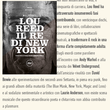
Nei suoi settant’anni di vita, e
cinquanta di carriera,
Lou Reed ha
attraversato innumerevoli fasi
contribuendo
, con venticinque dischi,
una serie di libri, collaborazioni
cinematografiche e spettacoli
teatrali,
a trasformare il rock in una
forma d’arte compiutamente adulta
.
Dagli esordi come paroliere
all’incontro con
Andy Warhol
e alla
nascita dei
Velvet Underground
;
dall’amicizia-rivalità con
David
Bowie
alle sperimentazioni dei secondi anni Settanta, in piena era punk, fino
ai grandi album della maturità (The Blue Mask, New York, Magic and Loss)
e al sodalizio sentimentale e artistico con
Laurie Anderson
, non esiste scena
musicale che questo straordinario poeta e chitarrista non abbia contribuito
a plasmare.