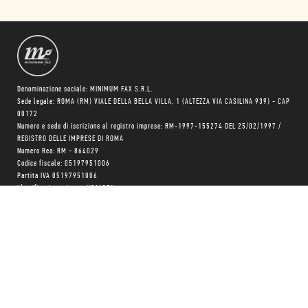
Denominazione sociale: MINIMUM FAX S.R.L.
Sede legale: ROMA (RM) VIALE DELLA BELLA VILLA, 1 (ALTEZZA VIA CASILINA 939) - CAP
00172
Numero e sede di iscrizione al registro imprese: RM-1997-155274 DEL 25/02/1997 /
REGISTRO DELLE IMPRESE DI ROMA
Numero Rea: RM - 864029
Codice fiscale: 05197951006
Partita IVA 05197951006
Identificativo univoco: USAL8PV
Capitale sociale: 10.400 EURO
Trasparenza su aiuti pubblici
Copyright © realizzato con
❤
da
MONK Software
Progetto grafico:
Patrizio Marini
e
Agnese Pagliarini
Chi siamo
Negozio