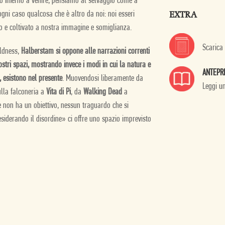
o inferno a venire, pensiamo al selvaggio come a
EXTRA
ogni caso qualcosa che è altro da noi: noi esseri
to e coltivato a nostra immagine e somiglianza.
Scarica
ildness,
Halberstam si oppone alle narrazioni correnti
stri spazi, mostrando invece i modi in cui la natura e
ANTEPR
, esistono nel presente
. Muovendosi liberamente da
Leggi u
sulla falconeria a
Vita di Pi
, da
Walking Dead
a
e non ha un obiettivo, nessun traguardo che si
esiderando il disordine» ci offre uno spazio imprevisto