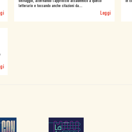
selvaggio, alternando l’approccio accademico a quello
in c
letterario e toccando anche citazioni da...
gi
Leggi
e
gi