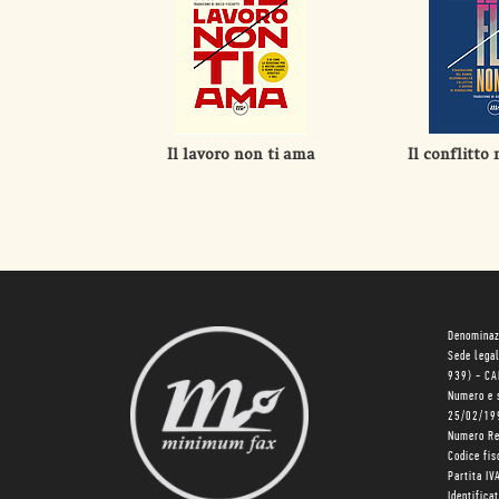
Il lavoro non ti ama
Il conflitto
Denominaz
Sede lega
939) - C
Numero e 
25/02/19
Numero R
Codice fi
Partita I
Identifica