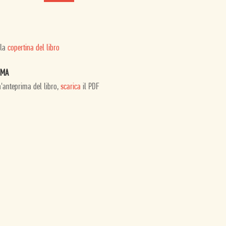
 la
copertina del libro
IMA
n'anteprima del libro,
scarica
il PDF