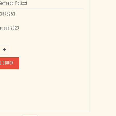
Goffredo Polizzi
3895253
e:
set 2023
L'EBOOK