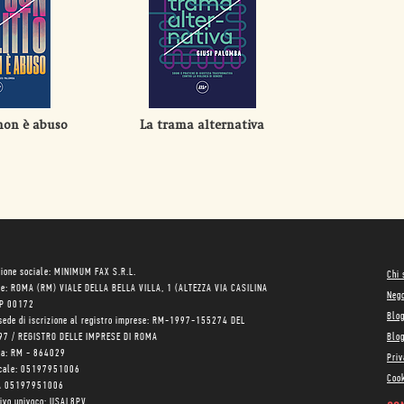
 non è abuso
La trama alternativa
ione sociale: MINIMUM FAX S.R.L.
Chi
le: ROMA (RM) VIALE DELLA BELLA VILLA, 1 (ALTEZZA VIA CASILINA
Neg
AP 00172
Blo
sede di iscrizione al registro imprese: RM-1997-155274 DEL
97 / REGISTRO DELLE IMPRESE DI ROMA
Blog
ea: RM - 864029
Priv
scale: 05197951006
Cook
VA 05197951006
tivo univoco: USAL8PV