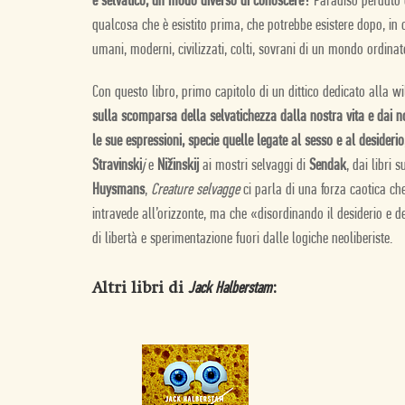
e selvatico, un modo diverso di conoscere?
Paradiso perduto 
qualcosa che è esistito prima, che potrebbe esistere dopo, in 
umani, moderni, civilizzati, colti, sovrani di un mondo ordina
Con questo libro, primo capitolo di un dittico dedicato alla w
sulla scomparsa della selvatichezza dalla nostra vita e dai no
le sue espressioni, specie quelle legate al sesso e al desiderio
Stravinski
j
e
Nižinskij
ai mostri selvaggi di
Sendak
, dai libri 
Huysmans
,
Creature selvagge
ci parla di una forza caotica ch
intravede all’orizzonte, ma che «disordinando il desiderio e d
di libertà e sperimentazione fuori dalle logiche neoliberiste.
Altri libri di
:
Jack Halberstam