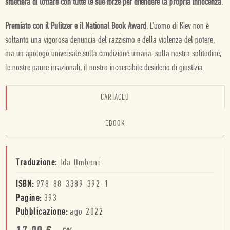
smetterà di lottare con tutte le sue forze per difendere la propria innocenza
.
Premiato con il Pulitzer e il National Book Award
, L’uomo di Kiev non è
soltanto una vigorosa denuncia del razzismo e della violenza del potere,
ma un apologo universale sulla condizione umana: sulla nostra solitudine,
le nostre paure irrazionali, il nostro incoercibile desiderio di giustizia.
CARTACEO
EBOOK
Traduzione:
Ida Omboni
ISBN:
978-88-3389-392-1
Pagine:
393
Pubblicazione:
ago 2022