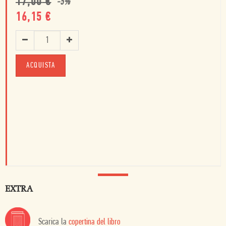
17,00
€
-
5
%
16,15
€
ACQUISTA
EXTRA
Scarica la
copertina del libro