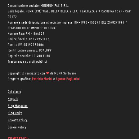
Denominazione sociale: MINIMUM FAX S.R.L.
Sede legale: ROMA (RM) VIALE DELLA BELLA VILLA, 1 (ALTEZZA VIA CASILINA 939) - CAP
00172
Numero e sede di iscrizione al registro imprese: RM-1997-155274 DEL 25/02/1997 /
REGISTRO DELLE IMPRESE DI ROMA
Numero Rea: RM - 864029
Codice fiscale: 05197951006
Partita IVA 05197951006
Identificativo univoco: USAL8PV
Capitale sociale: 10.400 EURO
Trasparenza su aiuti pubblici
Copyright © realizzato con
❤
da
MONK Software
Progetto grafico:
Patrizio Marini
e
Agnese Pagliarini
Chi siamo
Negozio
Blog Magazine
Blog Daily
Privacy Policy
Cookie Policy