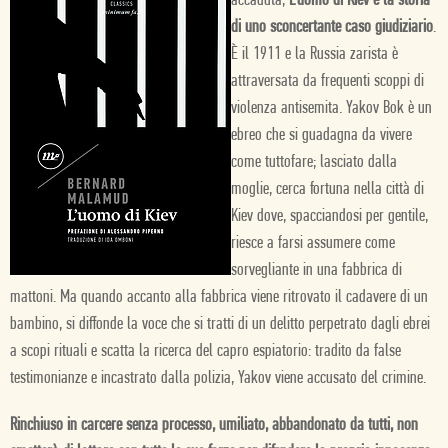
accaduta,
L’uomo di Kiev è la storia
di uno sconcertante caso giudiziario
.
È il 1911 e la Russia zarista è
attraversata da frequenti scoppi di
violenza antisemita. Yakov Bok è un
ebreo che si guadagna da vivere
come tuttofare; lasciato dalla
moglie, cerca fortuna nella città di
Kiev dove, spacciandosi per gentile,
riesce a farsi assumere come
sorvegliante in una fabbrica di
mattoni. Ma quando accanto alla fabbrica viene ritrovato il cadavere di un
bambino, si diffonde la voce che si tratti di un delitto perpetrato dagli ebrei
a scopi rituali e scatta la ricerca del capro espiatorio: tradito da false
testimonianze e incastrato dalla polizia, Yakov viene accusato del crimine.
Rinchiuso in carcere senza processo, umiliato, abbandonato da tutti, non