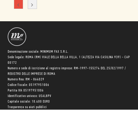
Denominazione sociale: MINIMUM FAX S.R.L.
Sede legale: ROMA (RM) VIALE DELLA BELLA VILLA, 1 (ALTEZZA VIA CASILINA 939) - CAP
00172
Numero e sede di iscrizione al registro imprese: RM-1997-155274 DEL 25/02/1997 /
REGISTRO DELLE IMPRESE DI ROMA
Numero Rea: RM - 864029
Codice fiscale: 05197951006
Partita IVA 05197951006
Identificativo univoco: USAL8PV
Capitale sociale: 10.400 EURO
Trasparenza su aiuti pubblici
Copyright © realizzato con
❤
da
MONK Software
Progetto grafico:
Patrizio Marini
e
Agnese Pagliarini
Chi siamo