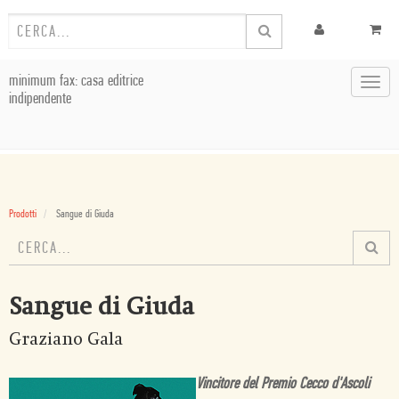
minimum fax: casa editrice
Toggl
indipendente
navig
Prodotti
Sangue di Giuda
Sangue di Giuda
Graziano Gala
Vincitore del Premio Cecco d'Ascoli