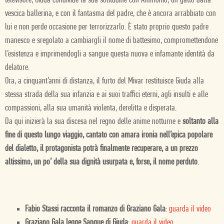
televisore, Giuda condivide la sua solitudine con Ammonio, un gatto dalla
vescica ballerina, e con il fantasma del padre, che è ancora arrabbiato con
lui e non perde occasione per terrorizzarlo. È stato proprio questo padre
manesco e sregolato a cambiargli il nome di battesimo, compromettendone
l’esistenza e imprimendogli a sangue questa nuova e infamante identità da
delatore.
Ora, a cinquant’anni di distanza, il furto del Mivar restituisce Giuda alla
stessa strada della sua infanzia e ai suoi traffici eterni, agli insulti e alle
compassioni, alla sua umanità violenta, derelitta e disperata.
Da qui inizierà la sua discesa nel regno delle anime notturne e
soltanto alla
fine di questo lungo viaggio, cantato con amara ironia nell’epica popolare
del dialetto, il protagonista potrà finalmente recuperare, a un prezzo
altissimo, un po’ della sua dignità usurpata e, forse, il nome perduto
.
Fabio Stassi racconta il romanzo di Graziano Gala
:
guarda il video
Graziano Gala legge Sangue di Giuda
:
guarda il video