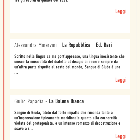
Tra gli esordi di qualità del 2021.
Leggi
Alessandra Minervini
-
La Repubblica - Ed. Bari
Scritto nella lingua ca me port'appresso, una lingua inesistente che
unisce la musicalità del dialetto al disagio di essere sempre da
un'altra parte rispetto al resto del mondo, Sangue di Giuda è una
...
Leggi
Giulio Papadia
-
La Balena Bianca
Sangue di Giuda, titolo dal forte impatto che rimanda tanto a
un’imprecazione tipicamente meridionale quanto alla corporeità
violata del protagonista, è un intenso romanzo di decostruzione e
scavo a r...
Leggi