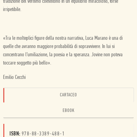
tradizione del verismo coesistono in un equilibrio miracoloso, forse
irripetibile.
«Tra le molteplici figure della nostra narrativa, Luca Marano è una di
quelle che avranno maggiore probabilità di sopravvivere. In lui si
concentrano l’umiliazione, la poesia e la speranza. Jovine non poteva
toccare soggetto più bello».
Emilio Cecchi
CARTACEO
EBOOK
ISBN:
978-88-3389-488-1