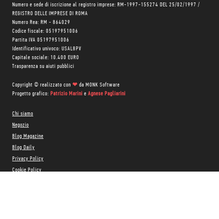
Numero e sede di iscrizione al registro imprese: RM-1997-155274 DEL 25/02/1997 /
REGISTRO DELLE IMPRESE DI ROMA
Numero Rea: RM - 864029
Codice fiscale: 05197951006
Partita IVA 05197951006
Identificativo univoco: USAL8PV
Capitale sociale: 10.400 EURO
Trasparenza su aiuti pubblici
Copyright © realizzato con
❤
da
MONK Software
Progetto grafico:
Patrizio Marini
e
Agnese Pagliarini
Chi siamo
Negozio
Blog Magazine
Blog Daily
Privacy Policy
Cookie Policy
CONTATTACI:
06 333.65.45
•
06 333.65.53
Email:
info@minimumfax.com