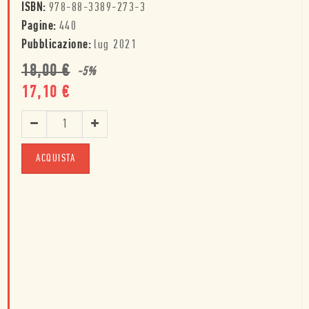
ISBN:
978-88-3389-273-3
Pagine:
440
Pubblicazione:
lug 2021
18,00
€
-
5
%
17,10
€
ACQUISTA