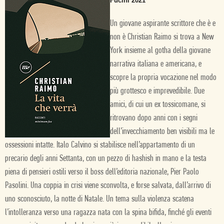
Fucini 2021
Un giovane aspirante scrittore che è e
non è Christian Raimo si trova a New
York insieme al gotha della giovane
narrativa italiana e americana, e
scopre la propria vocazione nel modo
più grottesco e imprevedibile. Due
amici, di cui un ex tossicomane, si
ritrovano dopo anni con i segni
dell’invecchiamento ben visibili ma le
ossessioni intatte. Italo Calvino si stabilisce nell’appartamento di un
precario degli anni Settanta, con un pezzo di hashish in mano e la testa
piena di pensieri ostili verso il boss dell’editoria nazionale, Pier Paolo
Pasolini. Una coppia in crisi viene sconvolta, e forse salvata, dall’arrivo di
uno sconosciuto, la notte di Natale. Un tema sulla violenza scatena
l’intolleranza verso una ragazza nata con la spina bifida, finché gli eventi