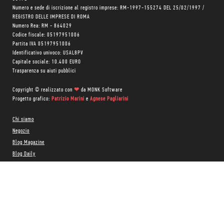
Numero e sede di iscrizione al registro imprese: RM-1997-155274 DEL 25/02/1997 /
REGISTRO DELLE IMPRESE DI ROMA
Numero Rea: RM - 864029
Codice fiscale: 05197951006
Partita IVA 05197951006
Identificativo univoco: USAL8PV
Capitale sociale: 10.400 EURO
Trasparenza su aiuti pubblici
Copyright © realizzato con
❤
da
MONK Software
Progetto grafico:
Patrizio Marini
e
Agnese Pagliarini
Chi siamo
Negozio
Blog Magazine
Blog Daily
Privacy Policy
Cookie Policy
CONTATTACI:
06 333.65.45
•
06 333.65.53
Email:
info@minimumfax.com