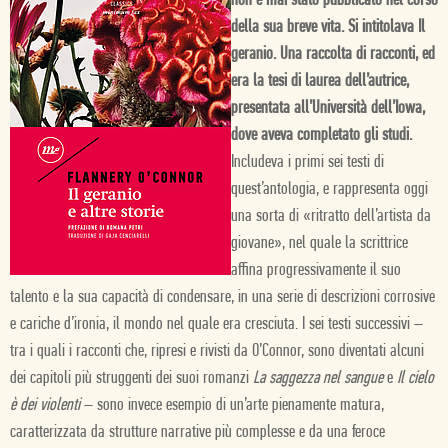
non è mai stato pubblicato nel corso
della sua breve vita. Si intitolava Il
geranio. Una raccolta di racconti, ed
era la tesi di laurea dell’autrice,
presentata all’Università dell’Iowa,
dove aveva completato gli studi.
Includeva i primi sei testi di
quest’antologia, e rappresenta oggi
una sorta di «ritratto dell’artista da
giovane», nel quale la scrittrice
affina progressivamente il suo
talento e la sua capacità di condensare, in una serie di descrizioni corrosive
e cariche d’ironia, il mondo nel quale era cresciuta. I sei testi successivi –
tra i quali i racconti che, ripresi e rivisti da O’Connor, sono diventati alcuni
dei capitoli più struggenti dei suoi romanzi
La saggezza nel sangue
e
Il cielo
è dei violenti
– sono invece esempio di un’arte pienamente matura,
caratterizzata da strutture narrative più complesse e da una feroce