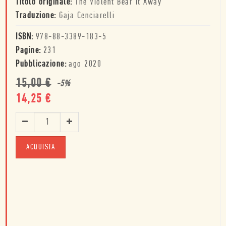
Titolo originale:
The Violent Bear It Away
Traduzione:
Gaja Cenciarelli
ISBN:
978-88-3389-183-5
Pagine:
231
Pubblicazione:
ago 2020
15,00
€
-
5
%
14,25
€
ACQUISTA