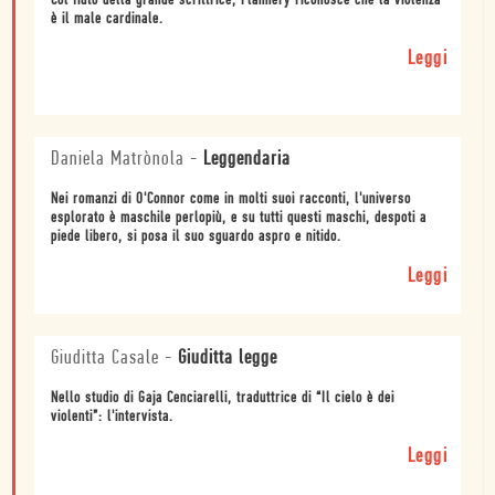
Col fiuto della grande scrittrice, Flannery riconosce che la violenza
è il male cardinale.
Leggi
Daniela Matrònola
-
Leggendaria
Nei romanzi di O'Connor come in molti suoi racconti, l'universo
esplorato è maschile perlopiù, e su tutti questi maschi, despoti a
piede libero, si posa il suo sguardo aspro e nitido.
Leggi
Giuditta Casale
-
Giuditta legge
Nello studio di Gaja Cenciarelli, traduttrice di “Il cielo è dei
violenti”: l'intervista.
Leggi