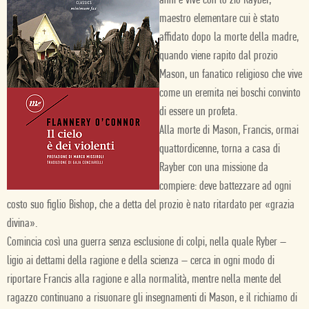
anni e vive con lo zio Rayber,
maestro elementare cui è stato
affidato dopo la morte della madre,
quando viene rapito dal prozio
Mason, un fanatico religioso che vive
come un eremita nei boschi convinto
di essere un profeta.
Alla morte di Mason, Francis, ormai
quattordicenne, torna a casa di
Rayber con una missione da
compiere: deve battezzare ad ogni
costo suo figlio Bishop, che a detta del prozio è nato ritardato per «grazia
divina».
Comincia così una guerra senza esclusione di colpi, nella quale Ryber –
ligio ai dettami della ragione e della scienza – cerca in ogni modo di
riportare Francis alla ragione e alla normalità, mentre nella mente del
ragazzo continuano a risuonare gli insegnamenti di Mason, e il richiamo di