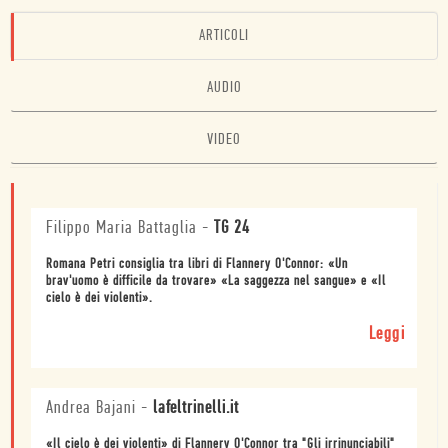
ARTICOLI
AUDIO
VIDEO
Filippo Maria Battaglia
-
TG 24
Romana Petri consiglia tra libri di Flannery O'Connor: «Un
brav'uomo è difficile da trovare» «La saggezza nel sangue» e «Il
cielo è dei violenti».
Leggi
Andrea Bajani
-
lafeltrinelli.it
«Il cielo è dei violenti» di Flannery O'Connor tra "Gli irrinunciabili"