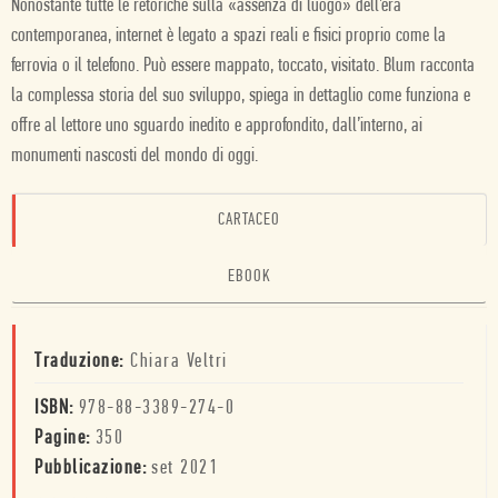
Nonostante tutte le retoriche sulla «assenza di luogo» dell’era
contemporanea, internet è legato a spazi reali e fisici proprio come la
ferrovia o il telefono. Può essere mappato, toccato, visitato. Blum racconta
la complessa storia del suo sviluppo, spiega in dettaglio come funziona e
offre al lettore uno sguardo inedito e approfondito, dall’interno, ai
monumenti nascosti del mondo di oggi.
CARTACEO
EBOOK
Traduzione:
Chiara Veltri
ISBN:
978-88-3389-274-0
Pagine:
350
Pubblicazione:
set 2021