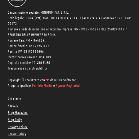
Denominazione sociale: MINIMUM FAX S.R.L.
Sede legale: ROMA (RM) VIALE DELLA BELLA VILLA, 1 (ALTEZZA VIA CASILINA 939) - CAP
00172
Numero e sede di iscrizione al registro imprese: RM-1997-155274 DEL 25/02/1997 /
REGISTRO DELLE IMPRESE DI ROMA
Numero Rea: RM - 864029
Codice fiscale: 05197951006
Partita IVA 05197951006
Identificativo univoco: USAL8PV
Capitale sociale: 10.400 EURO
Trasparenza su aiuti pubblici
Copyright © realizzato con
❤
da
MONK Software
Progetto grafico:
Patrizio Marini
e
Agnese Pagliarini
Chi siamo
Negozio
Blog Magazine
Blog Daily
Privacy Policy
Cookie Policy