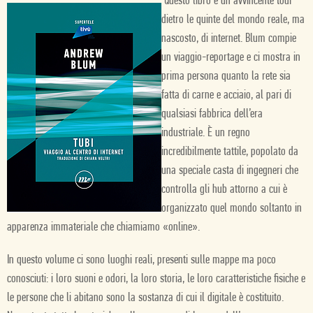
Questo libro è un avvincente tour
dietro le quinte del mondo reale, ma
nascosto, di internet. Blum compie
un viaggio-reportage e ci mostra in
prima persona quanto la rete sia
fatta di carne e acciaio, al pari di
qualsiasi fabbrica dell’era
industriale. È un regno
incredibilmente tattile, popolato da
una speciale casta di ingegneri che
controlla gli hub attorno a cui è
organizzato quel mondo soltanto in
apparenza immateriale che chiamiamo «online».
In questo volume ci sono luoghi reali, presenti sulle mappe ma poco
conosciuti: i loro suoni e odori, la loro storia, le loro caratteristiche fisiche e
le persone che li abitano sono la sostanza di cui il digitale è costituito.