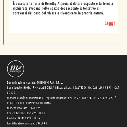
È assoluta la furia di Dorothy Allison, il dolore esposto e la ferocia
dichiarata evocano nello spazio del racconto il tentativo di
sgravarsi dal peso del vivere e rivendicare la propria natura.
Leggi
Denominazione sociale: MINIMUM FAX S.R.L.
Sede legale: ROMA (RM) VIALE DELLA BELLA VILLA, 1 (ALTEZZA VIA CASILINA 939) - CAP
00172
Numero e sede di iscrizione al registro imprese: RM-1997-155274 DEL 25/02/1997 /
REGISTRO DELLE IMPRESE DI ROMA
Numero Rea: RM - 864029
Codice fiscale: 05197951006
Partita IVA 05197951006
Identificativo univoco: USAL8PV