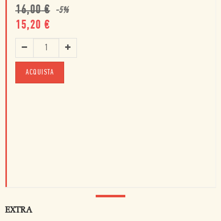
16,00
€
-
5
%
15,20
€
ACQUISTA
EXTRA