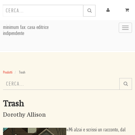
minimum fax: casa editrice
Toggl
indipendente
navig
Prodotti
Trash
Trash
Dorothy Allison
«Mi alzai e scrissi un racconto, dal