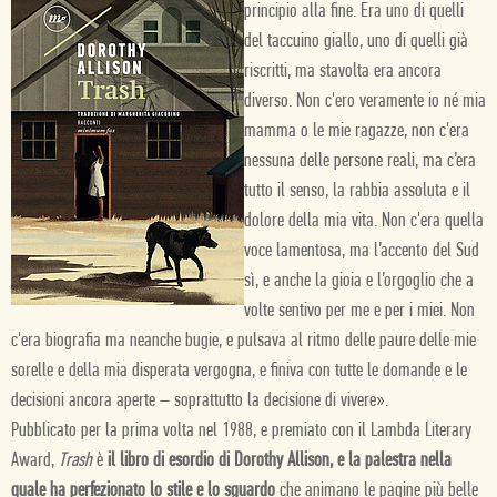
principio alla fine. Era uno di quelli
del taccuino giallo, uno di quelli già
riscritti, ma stavolta era ancora
diverso. Non c'ero veramente io né mia
mamma o le mie ragazze, non c'era
nessuna delle persone reali, ma c’era
tutto il senso, la rabbia assoluta e il
dolore della mia vita. Non c'era quella
voce lamentosa, ma l’accento del Sud
sì, e anche la gioia e l’orgoglio che a
volte sentivo per me e per i miei. Non
c'era biografia ma neanche bugie, e pulsava al ritmo delle paure delle mie
sorelle e della mia disperata vergogna, e finiva con tutte le domande e le
decisioni ancora aperte – soprattutto la decisione di vivere».
Pubblicato per la prima volta nel 1988, e premiato con il Lambda Literary
Award,
Trash
è
il libro di esordio di Dorothy Allison, e la palestra nella
quale ha perfezionato lo stile e lo sguardo
che animano le pagine più belle