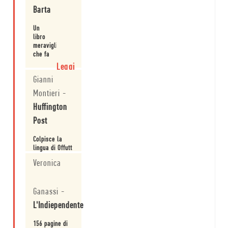
mio avviso, il
potente e
Barta
marchio di
straordinario.
cult.
Leggi
Un
libro
meraviglioso
che fa
quello
Leggi
che
Gianni
fanno i
grandi
Montieri
-
classici:
Huffington
non
smetterà
Post
mai di
tormentarvi.
Colpisce la
lingua di Offutt
(resa
Veronica
splendidamente
da Roberto
Leggi
Serrai),
Ganassi
-
asciutta fino
all'osso ma
L'Indiependente
che non
c'entra niente
156 pagine di
con il