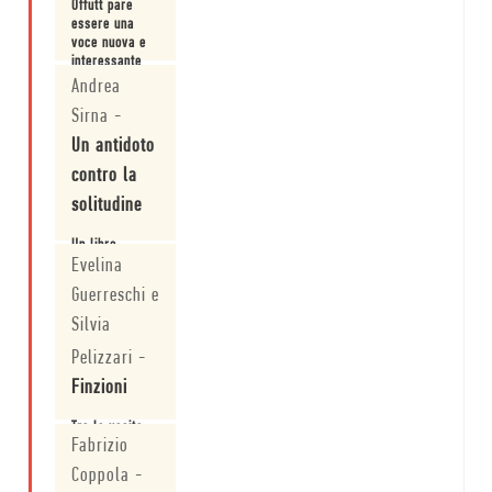
Offutt pare
essere una
voce nuova e
interessante
da seguire con
Andrea
Leggi
attenzione.
Sirna
-
Un antidoto
contro la
solitudine
Un libro
capace di
Evelina
parlare
Guerreschi e
attraverso il
tempo e il
Silvia
Leggi
nostro cuore,
Pelizzari
-
alimentando il
nostro bisogno
Finzioni
di
consolazione.
Tra le uscite
Fabrizio
più attese del
mese di
Coppola
-
novembre.