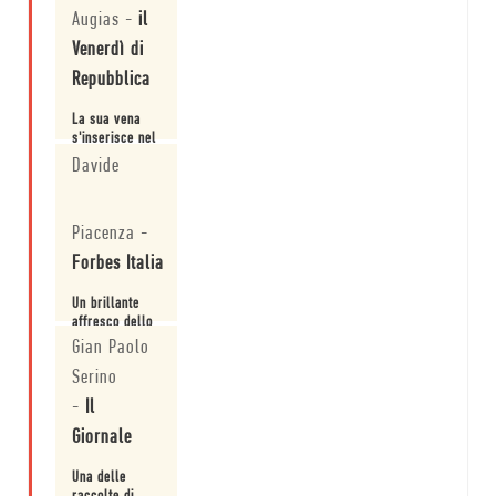
remota,
Augias
-
il
raccontata
con
Venerdì di
una
Repubblica
partecipazione
e una
comprensione
La sua vena
ammirevoli.
s'inserisce nel
realismo
Davide
capace di
raccontare
Leggi
l'anima
Piacenza
-
profonda del
paese insieme
Forbes Italia
ai suoi
paesaggi
Un brillante
grandiosi, le
affresco dello
pianure senza
spirito
Gian Paolo
fine. A
americano a
pensarci bene
Serino
partire dagli
è l'America
Leggi
angoli più
che ha
-
Il
depressi e
mandato Trump
Giornale
solitari del
alla Ca...
paese.
Una delle