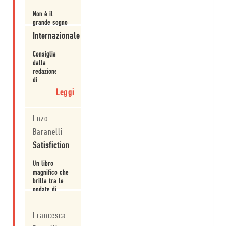
Non è il
grande sogno
americano,
Internazionale
quello che
Offutt
Leggi
Consigliato
racconta. Anzi.
dalla
È l’amarezza
redazione
della vita,
di
l’importanza di
Internazionale.
avere fiducia
Leggi
in sé stessi, la
magia e il
misticismo che
Enzo
a volte si
Baranelli
-
fanno più veri
della ver...
Satisfiction
Un libro
magnifico che
brilla tra le
ondate di
pessime
Leggi
opere, come
Francesca
una stella
cadente nel