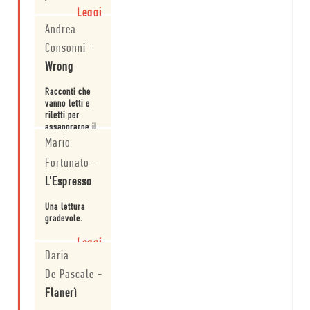
saldamente
Leggi
in
Andrea
equilibrio
tra la
Consonni
-
rassegnazione
Wrong
e la
nostalgia
di ciò
Racconti che
che
vanno letti e
non si
riletti per
vuol
assaporarne il
perdere
gusto migliore
Mario
Leggi
condensa
e cangiante.
la sua
Fortunato
-
esattezza,
L'Espresso
la sua
acutezza
Una lettura
di
gradevole.
sguardo,
la sua
Leggi
bellezza.
Daria
De Pascale
-
Flanerì