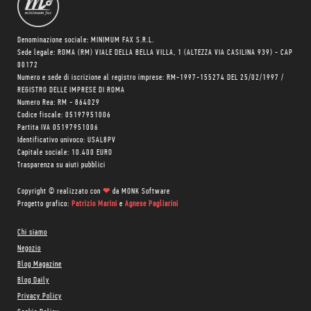
Denominazione sociale: MINIMUM FAX S.R.L.
Sede legale: ROMA (RM) VIALE DELLA BELLA VILLA, 1 (ALTEZZA VIA CASILINA 939) - CAP
00172
Numero e sede di iscrizione al registro imprese: RM-1997-155274 DEL 25/02/1997 /
REGISTRO DELLE IMPRESE DI ROMA
Numero Rea: RM - 864029
Codice fiscale: 05197951006
Partita IVA 05197951006
Identificativo univoco: USAL8PV
Capitale sociale: 10.400 EURO
Trasparenza su aiuti pubblici
Copyright © realizzato con
❤
da
MONK Software
Progetto grafico:
Patrizio Marini
e
Agnese Pagliarini
Chi siamo
Negozio
Blog Magazine
Blog Daily
Privacy Policy