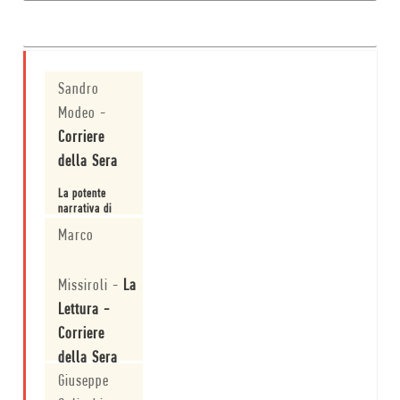
VIDEO
Sandro
Modeo
-
Corriere
della Sera
La potente
narrativa di
Chris Offutt su
Marco
un Kentucky
che nell’ultimo
Leggi
trentennio
Missiroli
-
La
sembra
congelato nel
Lettura -
suo mix di
«alcol e fucili,
Corriere
rabbia e
della Sera
rassegnazione».
Giuseppe
La letteratura