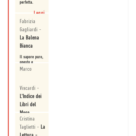
desolazione
perfetta.
che echeggia
quella odierna.
Leggi
Fabrizia
Gagliardi
-
La Balena
Bianca
Il sapore puro,
onesto e
diretto di chi è
Marco
in grado di
costruire una
Leggi
geografia
Viscardi
-
reale e mitica
delle proprie
L'Indice dei
origini.
Libri del
Mese
Cristina
Chris Offutt
Taglietti
-
La
racconta un
mondo
Lettura -