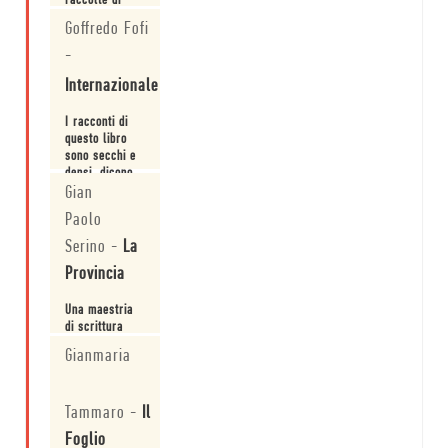
raccolte di
racconti più
Goffredo Fofi
riuscite degli
ultimi anni.
-
Leggi
Internazionale
I racconti di
questo libro
sono secchi e
densi, dicono
l'essenziale e
Gian
Leggi
lasciano che
Paolo
s'immagini il
resto secondo
Serino
-
La
una tradizione
Provincia
hemingwaiana
ma anche, più
addietro,
Una maestria
londoniana e,
di scrittura
più avanti,
che lo
Gianmaria
carveriana.
inserisce di
diritto tra i
Leggi
massimi
Tammaro
-
Il
scrittori di
short story del
Foglio
'900.