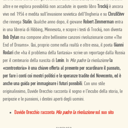
altre e ne esplora possibilità non accadute: in questo libro
Trockij
è ancora
vivo nel 1956 e medita sull’invasione sovietica dell’Ungheria e su
Chruščëvv
che rinnega
Stalin
. Qualche anno dopo, il giovane
Robert Zimmerman
entra
in una libreria di Hibbing, Minnesota, e scopre i testi di Trockij, non diventa
Bob Dylan
ma compone altre bellissime canzoni rivoluzionarie come «The
End of Dreams». Qui, proprio come nella realtà e oltre essa, il poeta
Gianni
Rodari
che «ha il problema della fantasia» scrive un reportage dalla Russia
per il centenario della nascita di
Lenin
. In
Mio padre la rivoluzione
la
«controstoria» è una chiave offerta al presente per scardinare il passato,
per fare i conti coi mostri politici e le speranze tradite del Novecento, ed è
anche una guida per immaginare i futuri possibili
. Con uno stile
originalissimo, Davide Orecchio racconta il sogno e l’incubo della storia, le
peripezie e le passioni, i destini aperti degli uomini.
Davide Orecchio racconta
Mio padre la rivoluzione
sul suo sito