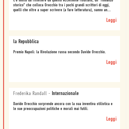
C'è molto da riflettere da questo eccellente risultato, un "romanzo
storico" che colloca Orecchio tra i pochi grandi scrittori di oggi,
quelli che oltre a saper scrivere (a fare letteratura), sanno an...
Leggi
la Repubblica
Premio Napoli: la Rivoluzione russa secondo Davide Orecchio.
Leggi
Frederika Randall
-
Internazionale
Davide Orecchio sorprende ancora con la sua inventiva stilistica e
le sue preoccupazioni politiche e morali mai futili.
Leggi