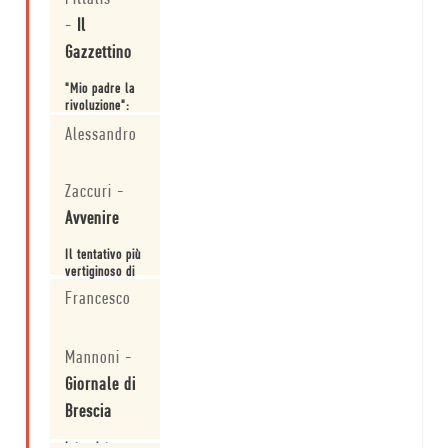
storiografia»:
Leggi
intervista di a
-
Il
Davide
Gazzettino
Orecchio.
"Mio padre la
rivoluzione":
tutta la storia
Alessandro
raccontata
alla rovescia.
Leggi
Zaccuri
-
Avvenire
Il tentativo più
vertiginoso di
saldare fra
Francesco
loro
letteratura e
Leggi
Storia, al
Mannoni
-
punto da
dissolvere la
Giornale di
seconda nella
prima, rimane
Brescia
quello
compiuto da