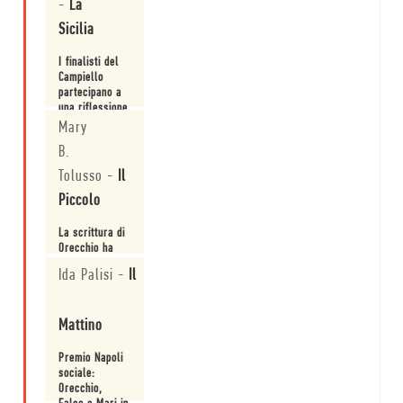
Napoli
-
La
Leggi
Sicilia
I finalisti del
Campiello
partecipano a
una riflessione
collettiva su
Mary
Leggi
cosa significhi
B.
umanità, tra
colpa e
Tolusso
-
Il
vergogna, tra
Piccolo
consenso e
responsabilità.
La scrittura di
Orecchio ha
molto a che
Ida Palisi
-
Il
fare con la
prosa poetica.
Leggi
Mattino
Premio Napoli
sociale:
Orecchio,