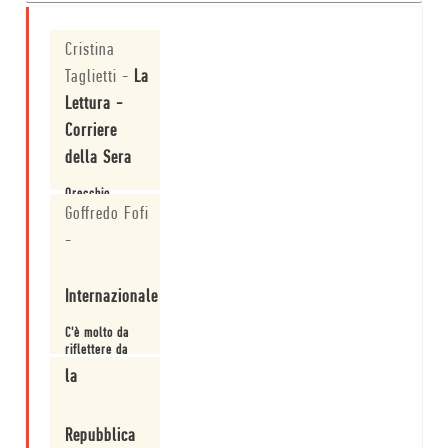
Cristina
Taglietti
-
La
Lettura -
Corriere
della Sera
Orecchio
lavora sulla
Goffredo Fofi
lingua e sulle
-
immagini per
strappare i
Leggi
protagonisti
Internazionale
dal piano
strettamente
cronologico e
C'è molto da
proiettarli in
riflettere da
un eterno
questo
la
presente che
eccellente
non ha nulla di
risultato, un
Leggi
nostalgico. Il
"romanzo
senso della
Repubblica
storico" che