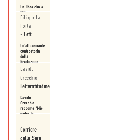
di partenza.
Un libro che è
una
Filippo La
rivisitazione
degli ideali del
Porta
Novecento, un
Leggi
secolo
-
Left
infedele.
Un'affascinante
controstoria
della
Rivoluzione
russa.
Davide
Leggi
Orecchio
-
Letteratitudine
Davide
Orecchio
racconta "Mio
padre la
rivoluzione".
Leggi
Corriere
della Sera