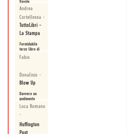
Davide
Orecchio, che
Andrea
Leggi
raggiunge
Cortellessa
-
vette di
altissimo
TuttoLibri -
melodramma,
attraversando
La Stampa
le linee
astratte della
Formidabile
storia.
terzo libro di
Davide
Fabio
Orecchio.
Leggi
Donalisio
-
Blow Up
Davvero un
godimento
assistere a
Luca Romano
una così
-
consapevole
Leggi
messa in
Huffington
scena di tali
minima (e
Post