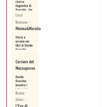
ricerca
linguistica di
Orecchio, che
mette a punto
Luca
Leggi
una voce
Romano
-
anch'essa
polifonica,
Minima&Moralia
mescidata nei
livelli, nei toni
Storia e
e nei punti di
ucronia nei
vista.
libri di Davide
Orecchio.
Leggi
Corriere del
Mezzogiorno
Davide
Orecchio
incontra i
lettori del
Bruno
Premio Napoli.
Leggi
Silini
-
L'Eco di