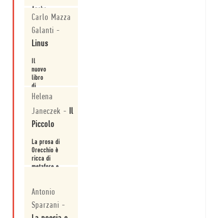
Anche
Carlo Mazza
Orecchio non
riesce a
Galanti
-
sottrarsi alla
voga di
Linus
Leggi
glamourizzare
il passato.
Il
nuovo
libro
di
Davide
Helena
Leggi
Orecchio
Janeczek
-
Il
è un
oggetto
Piccolo
letterario
difficilmente
La prosa di
identificabile,
Orecchio è
e in
ricca di
quanto
metafore e
tale
doppifondi
avvincente
Leggi
borgesiani. I
e
Antonio
suoi racconti
degno
compongono
di
Sparzani
-
una sorta di
attenzione.
polifonico