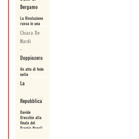
Bergamo
La Rivoluzione
russa in una
polifonia di
Chiara De
voci: intervista
a Davide
Nardi
Leggi
Orecchio,
-
finalista al
Premio
Doppiozero
Bergamo.
Un atto di fede
nelle
possibilità
La
della scrittura
di farsi
Leggi
macchina del
Repubblica
tempo e lingua
universale.
Davide
Orecchio alla
finale del
Premio Napoli,
64esima
Leggi