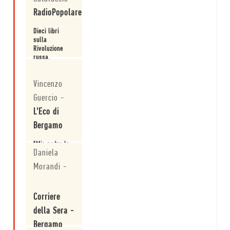
libro.
RadioPopolare
Dieci libri
sulla
Rivoluzione
russa.
Leggi
Vincenzo
Guercio
-
L'Eco di
Bergamo
"Mio padre la
Daniela
rivoluzione"
tra i cinque
Morandi
-
libri finalisti
del Premio
Leggi
Bergamo.
Corriere
della Sera -
Bergamo