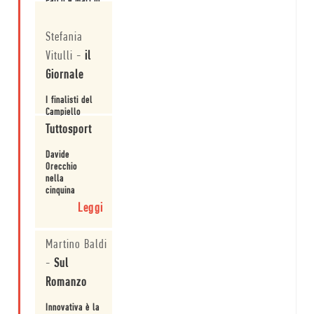
Falco e Mari in
gara per la
Leggi
narrativa.
Stefania
Vitulli
-
il
Giornale
I finalisti del
Campiello
rispondono
Tuttosport
alle critiche
del giurato
Leggi
Davide
Lorenzo
Orecchio
Tomasin, che
nella
aveva
cinquina
espresso le
del
Leggi
sue riserve
Premio
sulla qualità
Campiello.
delle opere in
Martino Baldi
concorso.
-
Sul
Romanzo
Innovativa è la