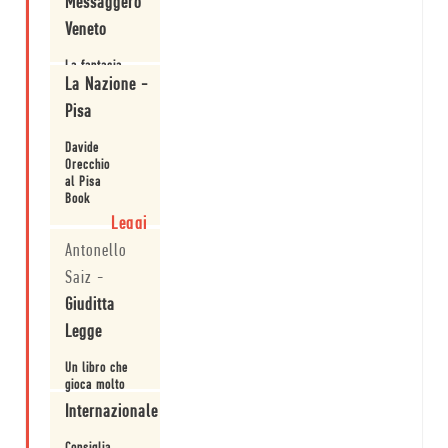
Messaggero
E un
futuri
modo
Veneto
possibili.
diverso
dal
La fantasia
solito
creativa degli
La Nazione -
di fare
scrittori può
letteratura
Pisa
dare tonalità
che
colorate alla
lascerà
Leggi
Davide
drammaticità
certamente
Orecchio
della storia.
soddisfatti.
al Pisa
Book
Festival.
Leggi
Antonello
Saiz
-
Giuditta
Legge
Un libro che
gioca molto
con il passato,
Internazionale
i personaggi
storici e i
Leggi