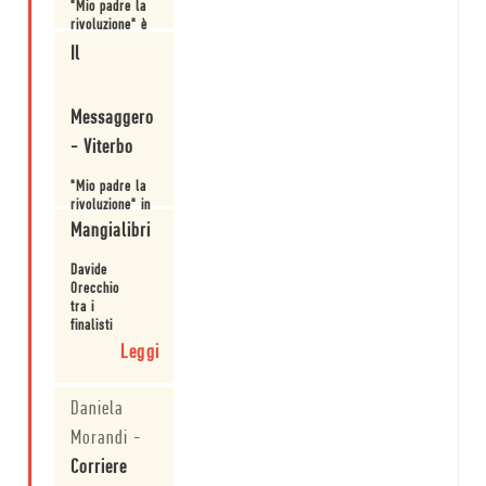
"Mio padre la
rivoluzione" è
anche lo
Il
sfilare, sotto
il giudizio
Leggi
della Storia, di
Messaggero
padri
e patrigni
- Viterbo
della
rivoluzione,
"Mio padre la
quelli veri,
rivoluzione" in
quelli che
finale al
l’hanno fatta,
Mangialibri
Premio Alvaro
quelli che
Bigiaretti.
l’hanno
Leggi
Davide
tradita.
Orecchio
tra i
finalisti
del
Leggi
Premio
Alvaro
Bigiaretti
Daniela
con
Morandi
-
"Mio
padre
Corriere
la