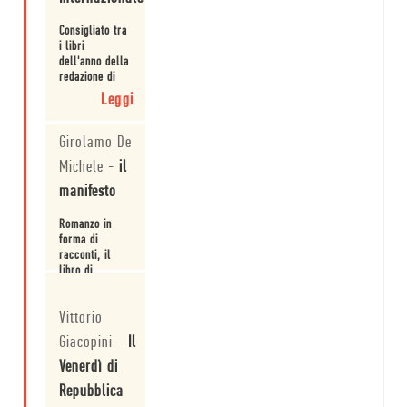
Consigliato tra
i libri
dell'anno della
redazione di
Internazionale.
Leggi
Girolamo De
Michele
-
il
manifesto
Romanzo in
forma di
racconti, il
libro di
Orecchio
Leggi
ripete a ogni
Vittorio
pagina che ciò
su cui non si
Giacopini
-
Il
può tacere, si
deve narrare.
Venerdì di
Repubblica