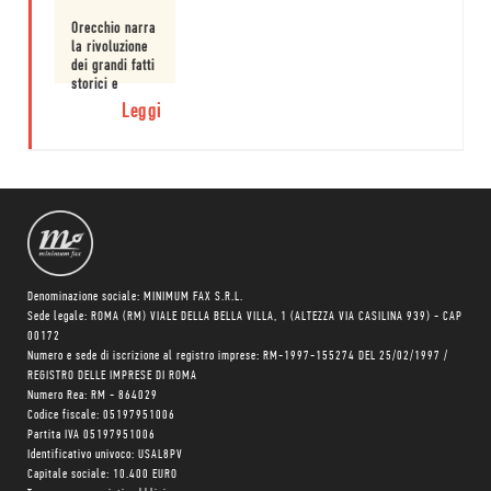
Orecchio narra
la rivoluzione
dei grandi fatti
storici e
quella delle
Leggi
piccole
testimonianze.
Denominazione sociale: MINIMUM FAX S.R.L.
Sede legale: ROMA (RM) VIALE DELLA BELLA VILLA, 1 (ALTEZZA VIA CASILINA 939) - CAP
00172
Numero e sede di iscrizione al registro imprese: RM-1997-155274 DEL 25/02/1997 /
REGISTRO DELLE IMPRESE DI ROMA
Numero Rea: RM - 864029
Codice fiscale: 05197951006
Partita IVA 05197951006
Identificativo univoco: USAL8PV
Capitale sociale: 10.400 EURO