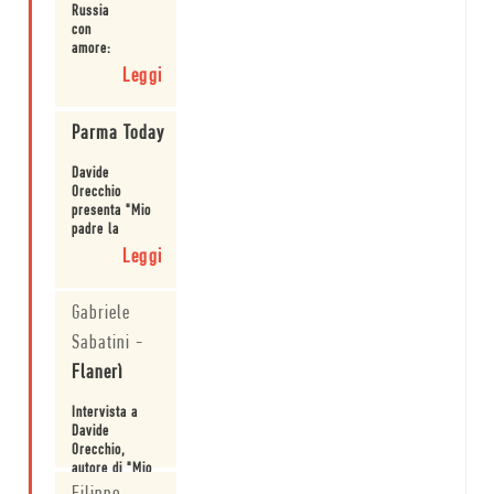
Russia
Orecchio a
con
Milano.
amore:
come
Leggi
e
quando
la
Parma Today
Russia
entra
Davide
nella
Orecchio
letteratura.
presenta "Mio
padre la
rivoluzione" a
Leggi
Parma.
Gabriele
Sabatini
-
Flanerì
Intervista a
Davide
Orecchio,
autore di "Mio
padre la