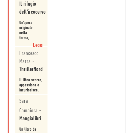
Il rifugio
Davide
dell'ircocervo
Orecchio tra i
cinque finalisti
Un’opera
del Premio
originale
Bergamo.
Leggi
nella
forma,
nel
Leggi
contenuto
Francesco
e nello
stile,
Marra
-
e ha
alla
ThrillerNord
base
una
Il libro scorre,
solida
appassiona e
preparazione
incuriosisce.
storica.
Sara
Leggi
Camaiora
-
Mangialibri
Un libro da