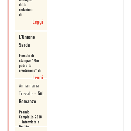
Consigliato
protagonisti
dalla
dei libri e
redazione
interroga tutti
di
«perché la
Internazionale.
storia
Leggi
dobbiamo
riscriverla,
sennò la
L'Unione
dimentichiamo».
Sarda
Freschi di
stampa: "Mio
padre la
rivoluzione" di
Davide
Leggi
Orecchio.
Annamaria
Trevale
-
Sul
Romanzo
Premio
Campiello 2018
- Intervista a
Davide