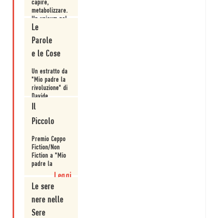
capire,
metabolizzare.
Un unicum nel
Le
panorama
Leggi
letterario
Parole
nostrano.
e le Cose
Un estratto da
"Mio padre la
rivoluzione" di
Davide
Orecchio.
Il
Leggi
Piccolo
Premio Ceppo
Fiction/Non
Fiction a "Mio
padre la
rivoluzione" di
Leggi
Davide
Le sere
Orecchio.
nere nelle
Sere