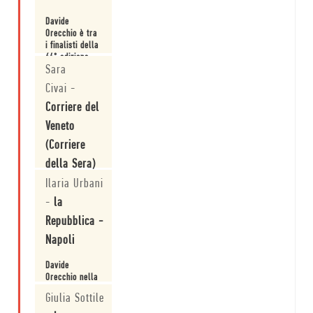
Davide
Orecchio è tra
i finalisti della
64° edizione
Sara
del Premio
Leggi
Napoli.
Civai
-
Corriere del
Veneto
(Corriere
della Sera)
Ilaria Urbani
Campiello, i
finalisti si
-
la
raccontano tra
Repubblica -
sogni e visioni.
Napoli
Leggi
Davide
Orecchio nella
terna finalista
Giulia Sottile
del Premio