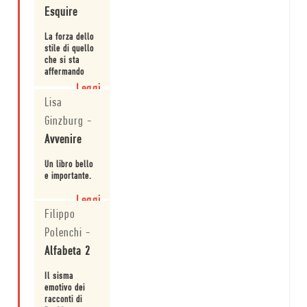
edizione.
Esquire
La forza dello
stile di quello
che si sta
affermando
come uno dei
Leggi
più bravi e
Lisa
letterari tra
gli scrittori
Ginzburg
-
italiani della
Avvenire
sua
generazione.
Un libro bello
e importante.
Leggi
Filippo
Polenchi
-
Alfabeta 2
Il sisma
emotivo dei
racconti di