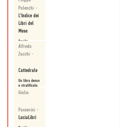
Filippo
Leggi
rivoluzione".
Polenchi
-
L'Indice dei
Libri del
Mese
Davide
Alfredo
Orecchio si
conferma uno
Zucchi
-
dei più arditi
scrittori
Leggi
italiani
Cattedrale
contemporanei.
Un libro denso
e stratificato.
Una prosa
Giulio
poetica
estremamente
Leggi
elaborata, che
Passerini
-
permette
all'autore di
LuciaLibri
saltare tra la
miriade di