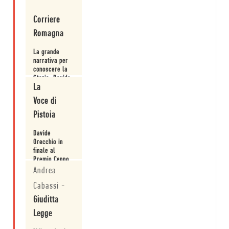
Orecchio
Leggi
Corriere
Romagna
La grande
narrativa per
conoscere la
Storia: Davide
La
Orecchio a
Leggi
Ravenna.
Voce di
Pistoia
Davide
Orecchio in
finale al
Premio Ceppo
Racconto con
Andrea
Leggi
"Mio padre la
Cabassi
-
rivoluzione".
Giuditta
Legge