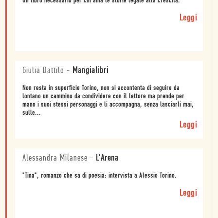
Un libro necessario per chi ama le storie legate alla crescita.
Leggi
Giulia Dattilo
-
Mangialibri
Non resta in superficie Torino, non si accontenta di seguire da
lontano un cammino da condividere con il lettore ma prende per
mano i suoi stessi personaggi e li accompagna, senza lasciarli mai,
sulle...
Leggi
Alessandra Milanese
-
L'Arena
"Tina", romanzo che sa di poesia: intervista a Alessio Torino.
Leggi