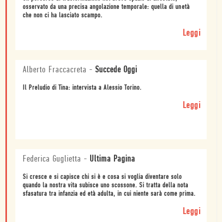
osservato da una precisa angolazione temporale: quella di unetà
che non ci ha lasciato scampo.
Leggi
Alberto Fraccacreta
-
Succede Oggi
Il Preludio di Tina: intervista a Alessio Torino.
Leggi
Federica Guglietta
-
Ultima Pagina
Si cresce e si capisce chi si è e cosa si voglia diventare solo
quando la nostra vita subisce uno scossone. Si tratta della nota
sfasatura tra infanzia ed età adulta, in cui niente sarà come prima.
Leggi