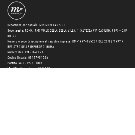
Denominazione sociale: MINIMUM FAX S.R.L.
Sede legale: ROMA (RM) VIALE DELLA BELLA VILLA, 1 (ALTEZZA VIA CASILINA 939) - CAP
00172
Numero e sede di iscrizione al registro imprese: RM-1997-155274 DEL 25/02/1997 /
REGISTRO DELLE IMPRESE DI ROMA
Numero Rea: RM - 864029
Codice fiscale: 05197951006
Partita IVA 05197951006
Identificativo univoco: USAL8PV
Capitale sociale: 10.400 EURO
Trasparenza su aiuti pubblici
Copyright © realizzato con
❤
da
MONK Software
Progetto grafico:
Patrizio Marini
e
Agnese Pagliarini
Chi siamo
Negozio
Blog Magazine
Blog Daily