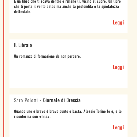
È un libro che ti scava dentro e rimane lì, vicino al cuore. Un libro
che ti porta il vento caldo ma anche la profondità e la spietatezza
dellestate.
Leggi
Il Libraio
Un romanzo di formazione da non perdere.
Leggi
Sara Polotti
-
Giornale di Brescia
Quando uno è bravo è bravo punto e basta. Alessio Torino lo è, e lo
riconferma con «Tina».
Leggi