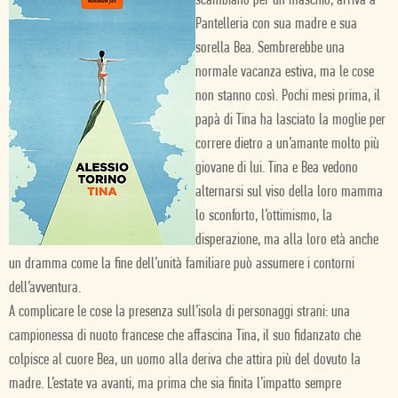
scambiano per un maschio, arriva a
Pantelleria con sua madre e sua
sorella Bea. Sembrerebbe una
normale vacanza estiva, ma le cose
non stanno così. Pochi mesi prima, il
papà di Tina ha lasciato la moglie per
correre dietro a un’amante molto più
giovane di lui. Tina e Bea vedono
alternarsi sul viso della loro mamma
lo sconforto, l’ottimismo, la
disperazione, ma alla loro età anche
un dramma come la fine dell’unità familiare può assumere i contorni
dell’avventura.
A complicare le cose la presenza sull’isola di personaggi strani: una
campionessa di nuoto francese che affascina Tina, il suo fidanzato che
colpisce al cuore Bea, un uomo alla deriva che attira più del dovuto la
madre. L’estate va avanti, ma prima che sia finita l’impatto sempre