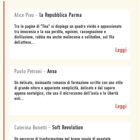
Alice Pisu
-
la Repubblica Parma
Tra le pagine di "Tina" si dispiega un quadro vivido e appassionato
tra innocenza e la sua perdita, egoismi, rassegnazione e
disillusione, rabbia ma anche malinconia e solitudine, sul filo
dellattesa...
Leggi
Paolo Petroni
-
Ansa
Un delicato, insinuante romanzo di formazione scritto con uno stile
di grande nitore e apparente semplicità, delicato e dal sapore
appena nostalgico, che usa il microcosmo dell'isola e le libertà
esti...
Leggi
Caterina Bonetti
-
Soft Revolution
Un percorso di trasformazione nel breve spazio di unestate,