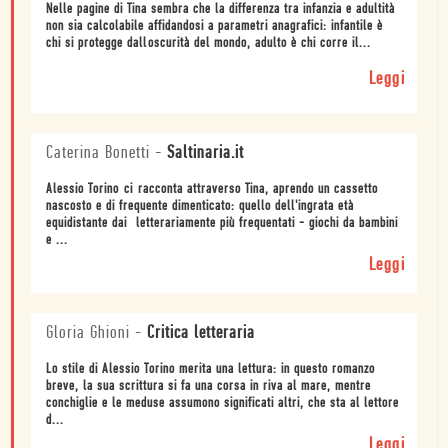
Nelle pagine di Tina sembra che la differenza tra infanzia e adultità
non sia calcolabile affidandosi a parametri anagrafici: infantile è
chi si protegge dalloscurità del mondo, adulto è chi corre il...
Leggi
Caterina Bonetti
-
Saltinaria.it
Alessio Torino ci racconta attraverso Tina, aprendo un cassetto
nascosto e di frequente dimenticato: quello dell'ingrata età
equidistante dai  letterariamente più frequentati - giochi da bambini
e ...
Leggi
Gloria Ghioni
-
Critica letteraria
Lo stile di Alessio Torino merita una lettura: in questo romanzo
breve, la sua scrittura si fa una corsa in riva al mare, mentre
conchiglie e le meduse assumono significati altri, che sta al lettore
d...
Leggi