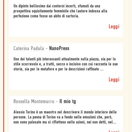
Un dipinto bellissimo dai contorni incerti, sfumati da una
prospettiva squisitamente femminile che lautore indossa alla
perfezione come fosse un abito di sartoria.
Leggi
Caterina Padula
-
NanoPress
Uno dei talenti più interessanti attualmente sulla piazza, sia per lo
stile scorrevole e, a tratti, secco e incisivo con cui racconta le sue
storie, sia per le metafore e per le descrizioni raffinate ...
Leggi
Rossella Montemurro
-
Il mio tg
Alessio Torino è un maestro nel descrivere il mondo interiore delle
persone. La penna di Torino va a fondo nelle emozioni che, però,
non sono palesate ma si riflettono nelle azioni, nei non detti, nel...