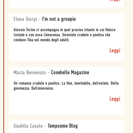
Elena Giorgi
-
I'm not a groupie
Alessio Torino ci accompagna in quel preciso istante in cui finisce
lestate e con essa linnocenza. Unestate crudele e poetica che
conduce Tina nel mondo degli adulti.
Leggi
Marta Benvenuto
-
Cosebelle Magazine
Un romanzo crudele e poetico. La fine, inevitabile, dellestate. Della
giovinezza. Dellinnocenza.
Leggi
Giuditta Casale
-
Tempoxme Blog