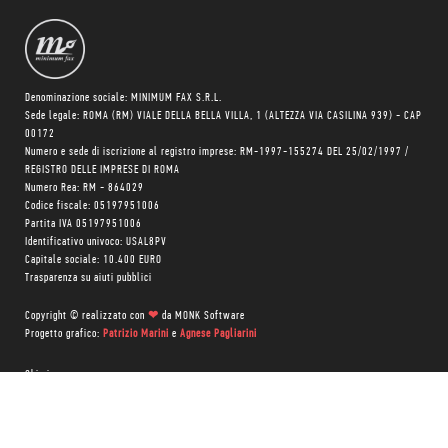
Denominazione sociale: MINIMUM FAX S.R.L.
Sede legale: ROMA (RM) VIALE DELLA BELLA VILLA, 1 (ALTEZZA VIA CASILINA 939) - CAP
00172
Numero e sede di iscrizione al registro imprese: RM-1997-155274 DEL 25/02/1997 /
REGISTRO DELLE IMPRESE DI ROMA
Numero Rea: RM - 864029
Codice fiscale: 05197951006
Partita IVA 05197951006
Identificativo univoco: USAL8PV
Capitale sociale: 10.400 EURO
Trasparenza su aiuti pubblici
Copyright © realizzato con
❤
da
MONK Software
Progetto grafico:
Patrizio Marini
e
Agnese Pagliarini
Chi siamo
Negozio
Blog Magazine
Blog Daily