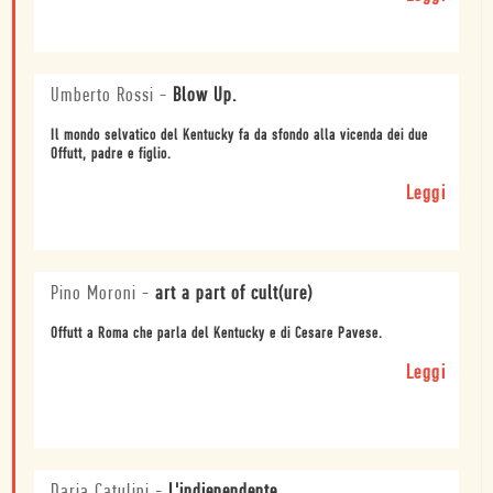
Umberto Rossi
-
Blow Up.
Il mondo selvatico del Kentucky fa da sfondo alla vicenda dei due
Offutt, padre e figlio.
Leggi
Pino Moroni
-
art a part of cult(ure)
Offutt a Roma che parla del Kentucky e di Cesare Pavese.
Leggi
Daria Catulini
-
L'indiependente