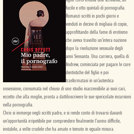
figlio Chris eredita una scrivania, un
fucile e otto quintali di pornografia.
Romanzi scritti in pochi giorni e
venduti in decine di migliaia di copie,
approfittando della fame di erotismo
che aveva travolto un’intera nazione
dopo la rivoluzione sessuale degli
anni Sessanta. Una carriera, quella di
Andrew, cominciata per pagare le cure
dentistiche del figlio e poi
trasformatasi in un’autentica
ossessione, consumata nel chiuso di uno studio inaccessibile ai suoi cari,
eccetto che alla moglie, pronta a dattiloscrivere le sue spericolate incursioni
nella pornografia.
Chris si immerge negli scritti padre, e si rende conto di trovarsi davanti
un’opportunità irripetibile per comprendere finalmente l’uomo difficile,
instabile, a volte crudele che ha amato e temuto in eguale misura.