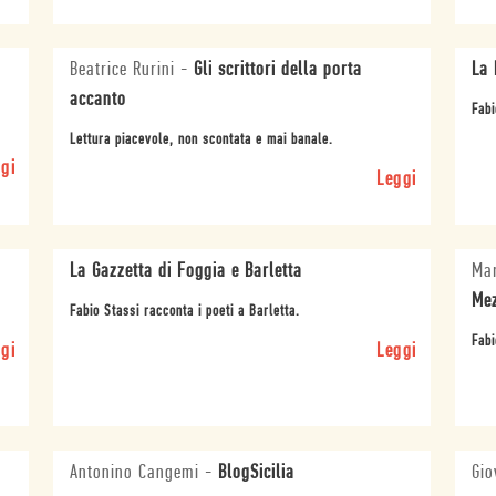
Beatrice Rurini
-
Gli scrittori della porta
La 
accanto
Fabi
Lettura piacevole, non scontata e mai banale.
gi
Leggi
La Gazzetta di Foggia e Barletta
Mar
Mez
Fabio Stassi racconta i poeti a Barletta.
Fabi
gi
Leggi
Antonino Cangemi
-
BlogSicilia
Gio