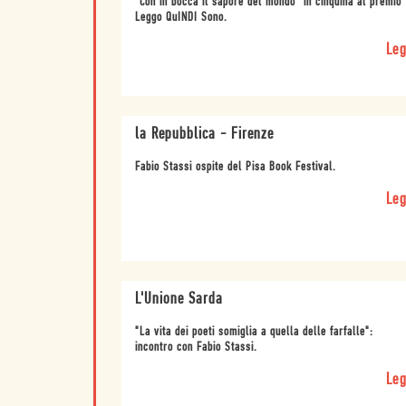
"Con in bocca il sapore del mondo" in cinquina al premio
Leggo QuINDI Sono.
Leg
la Repubblica - Firenze
Fabio Stassi ospite del Pisa Book Festival.
Leg
L'Unione Sarda
"La vita dei poeti somiglia a quella delle farfalle":
incontro con Fabio Stassi.
Leg