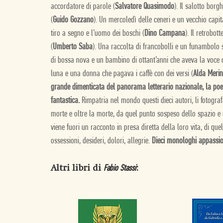
accordatore di parole (
Salvatore Quasimodo
). Il salotto borg
(
Guido Gozzano
). Un mercoledì delle ceneri e un vecchio capita
tiro a segno e l’uomo dei boschi (
Dino Campana
). Il retrobot
(
Umberto Saba
). Una raccolta di francobolli e un funambolo s
di bossa nova e un bambino di ottant’anni che aveva la voce 
luna e una donna che pagava i caffè con dei versi (
Alda Merin
grande dimenticata del panorama letterario nazionale, la po
fantastica.
Rimpatria nel mondo questi dieci autori, li fotogra
morte e oltre la morte, da quel punto sospeso dello spazio e 
viene fuori un racconto in presa diretta della loro vita, di que
ossessioni, desideri, dolori, allegrie.
Dieci monologhi appassion
Altri libri di
:
Fabio Stassi