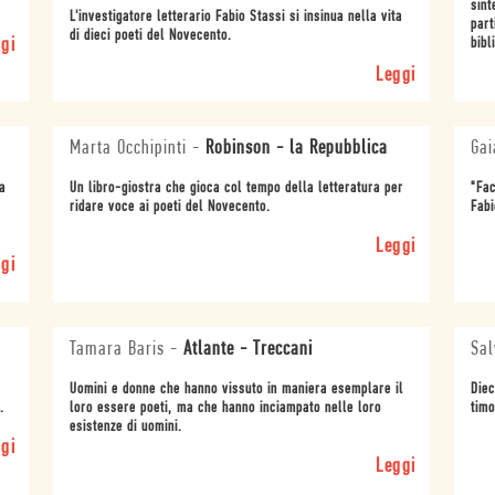
sint
L'investigatore letterario Fabio Stassi si insinua nella vita
part
di dieci poeti del Novecento.
gi
bibl
Leggi
Marta Occhipinti
-
Robinson - la Repubblica
Gai
a
Un libro-giostra che gioca col tempo della letteratura per
"Fac
ridare voce ai poeti del Novecento.
Fabi
Leggi
gi
Tamara Baris
-
Atlante - Treccani
Sal
Uomini e donne che hanno vissuto in maniera esemplare il
Diec
.
loro essere poeti, ma che hanno inciampato nelle loro
timo
esistenze di uomini.
gi
Leggi