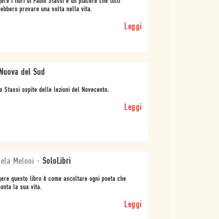
ere i libri di Fabio Stassi è un piacere che tutti
ebbero provare una volta nella vita.
Leggi
Nuova del Sud
o Stassi ospite delle lezioni del Novecento.
Leggi
ela Meloni
-
SoloLibri
ere questo libro è come ascoltare ogni poeta che
onta la sua vita.
Leggi