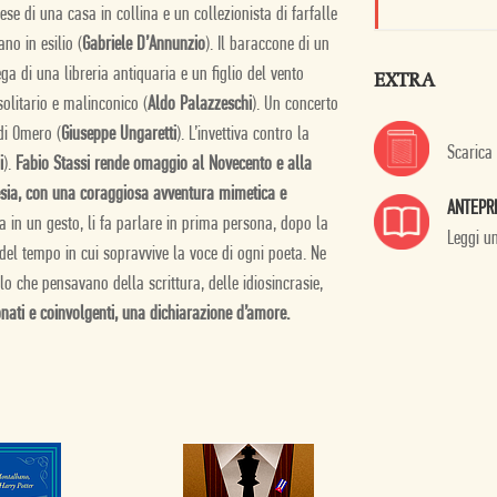
hese di una casa in collina e un collezionista di farfalle
no in esilio (
Gabriele D’Annunzio
). Il baraccone di un
tega di una libreria antiquaria e un figlio del vento
EXTRA
olitario e malinconico (
Aldo Palazzeschi
). Un concerto
di Omero (
Giuseppe Ungaretti
). L’invettiva contro la
Scarica
i
).
Fabio Stassi rende omaggio al Novecento e alla
esia, con una coraggiosa avventura mimetica e
ANTEPR
fa in un gesto, li fa parlare in prima persona, dopo la
Leggi u
del tempo in cui sopravvive la voce di ogni poeta. Ne
llo che pensavano della scrittura, delle idiosincrasie,
ati e coinvolgenti, una dichiarazione d’amore.