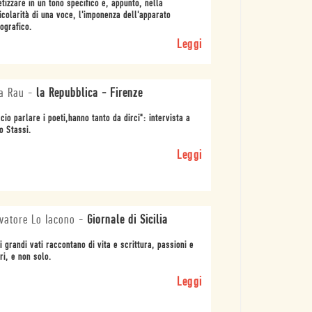
etizzare in un tono specifico e, appunto, nella
icolarità di una voce, l'imponenza dell'apparato
iografico.
Leggi
a Rau
-
la Repubblica - Firenze
cio parlare i poeti,hanno tanto da dirci": intervista a
o Stassi.
Leggi
vatore Lo Iacono
-
Giornale di Sicilia
i grandi vati raccontano di vita e scrittura, passioni e
ri, e non solo.
Leggi