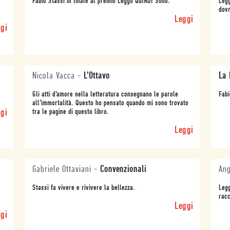
Fabio Stassi in finale al premio Leggo QuINDI Sono.
Legg
dovr
Leggi
gi
Nicola Vacca
-
L'Ottavo
La 
Gli atti d’amore nella letteratura consegnano le parole
Fabi
all’immortalità. Questo ho pensato quando mi sono trovato
gi
tra le pagine di questo libro.
Leggi
Gabriele Ottaviani
-
Convenzionali
Ang
Stassi fa vivere e rivivere la bellezza.
Legg
racc
Leggi
gi