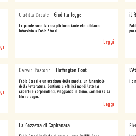
Giuditta Casale
-
Giuditta legge
il 
Le parole sono la cosa più importante che abbiamo:
Fabi
intervista a Fabio Stassi.
poes
Leggi
gi
Darwin Pastorin
-
Huffington Post
l'A
Fabio Stassi è un acrobata della parola, un funambolo
I ci
della letteratura, Continua a offrirci mondi letterari
gi
superbi e sorprendenti, viaggiando in treno, sommerso da
libri e sogni.
Leggi
La Gazzetta di Capitanata
Pie