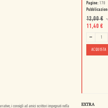
Pagine:
170
Pubblicazion
12,00
€
-
11,40
€
ACQUISTA
EXTRA
arrative; i consigli ad amici scrittori impegnati nella