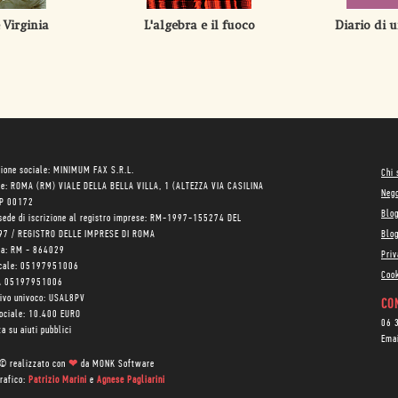
 Virginia
L'algebra e il fuoco
Diario di u
ione sociale: MINIMUM FAX S.R.L.
Chi
le: ROMA (RM) VIALE DELLA BELLA VILLA, 1 (ALTEZZA VIA CASILINA
Neg
AP 00172
Blo
sede di iscrizione al registro imprese: RM-1997-155274 DEL
97 / REGISTRO DELLE IMPRESE DI ROMA
Blog
ea: RM - 864029
Priv
scale: 05197951006
Cook
VA 05197951006
tivo univoco: USAL8PV
CON
sociale: 10.400 EURO
06 
a su aiuti pubblici
Ema
 © realizzato con
❤
da
MONK Software
rafico:
Patrizio Marini
e
Agnese Pagliarini