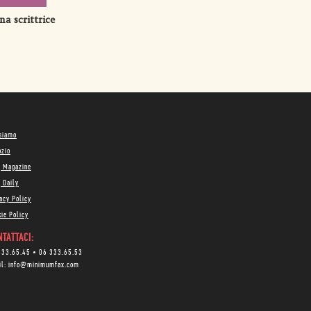
na scrittrice
 siamo
ozio
g Magazine
 Daily
acy Policy
ie Policy
TATTACI:
333.65.45
•
06 333.65.53
il:
info@minimumfax.com