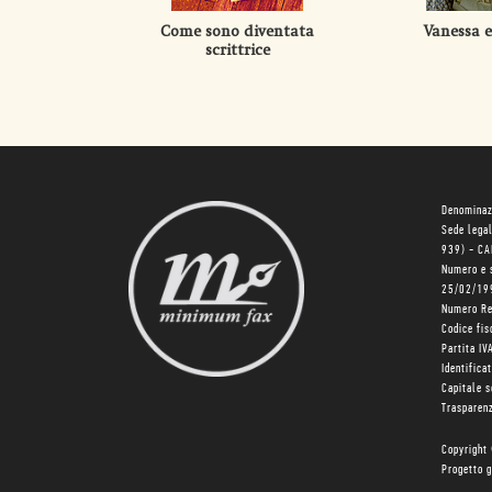
Come sono diventata
Vanessa e
scrittrice
Denominaz
Sede lega
939) - C
Numero e 
25/02/19
Numero R
Codice fi
Partita I
Identifica
Capitale 
Trasparenz
Copyright
Progetto g