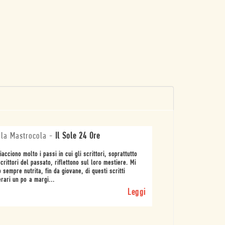
la Mastrocola
-
Il Sole 24 Ore
iacciono molto i passi in cui gli scrittori, soprattutto
scrittori del passato, riflettono sul loro mestiere. Mi
 sempre nutrita, fin da giovane, di questi scritti
erari un po a margi...
Leggi