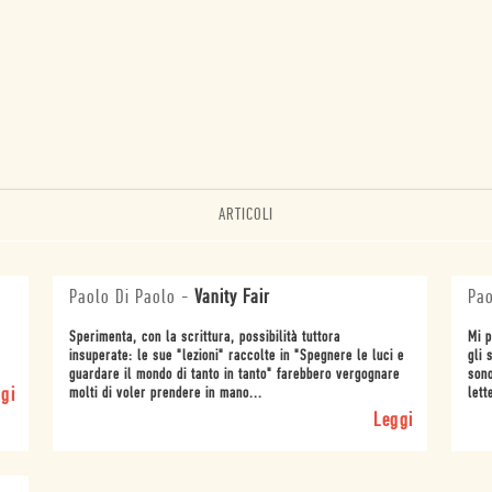
ARTICOLI
Paolo Di Paolo
-
Vanity Fair
Pao
Sperimenta, con la scrittura, possibilità tuttora
Mi p
insuperate: le sue "lezioni" raccolte in "Spegnere le luci e
gli 
guardare il mondo di tanto in tanto" farebbero vergognare
sono
gi
molti di voler prendere in mano...
lett
Leggi