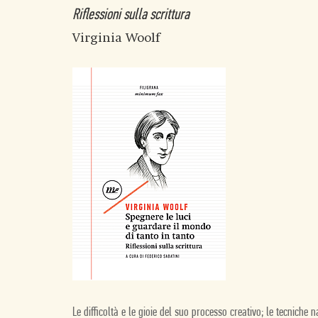
Riflessioni sulla scrittura
Virginia Woolf
Le difficoltà e le gioie del suo processo creativo; le tecniche n