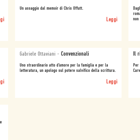
Un assaggio dal memoir di Chris Offutt.
Dagl
roma
gi
Leggi
non 
Gabriele Ottaviani
-
Convenzionali
Il 
Uno straordinario atto d’amore per la famiglia e per la
Per 
letteratura, un apologo sul potere salvifico della scrittura.
Carv
gi
Leggi
 e