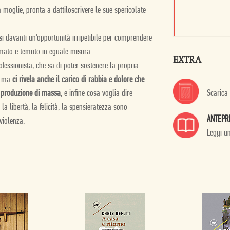
a moglie, pronta a dattiloscrivere le sue spericolate
rsi davanti un’opportunità irripetibile per comprendere
 amato e temuto in eguale misura.
EXTRA
ofessionista, che sa di poter sostenere la propria
a, ma
ci rivela anche il carico di rabbia e dolore che
Scarica
à e produzione di massa
, e infine cosa voglia dire
la libertà, la felicità, la spensieratezza sono
ANTEPR
violenza.
Leggi u