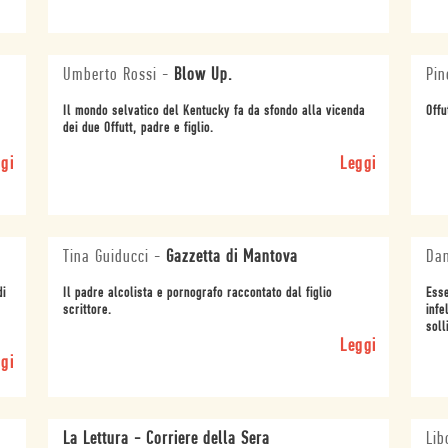
Umberto Rossi
-
Blow Up.
Pin
Il mondo selvatico del Kentucky fa da sfondo alla vicenda
Offu
dei due Offutt, padre e figlio.
gi
Leggi
Tina Guiducci
-
Gazzetta di Mantova
Dan
di
Il padre alcolista e pornografo raccontato dal figlio
Esse
scrittore.
infe
soll
Leggi
gi
La Lettura - Corriere della Sera
Lib