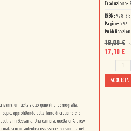
Traduzione:
ISBN:
978-88
Pagine:
296
Pubblicazion
18,00
€
-
17,10
€
ACQUISTA
ivania, un fucile e otto quintali di pornografia.
 di copie, approfittando della fame di erotismo che
 degli anni Sessanta. Una carriera, quella di Andrew,
sformatasi in un’autentica ossessione, consumata nel