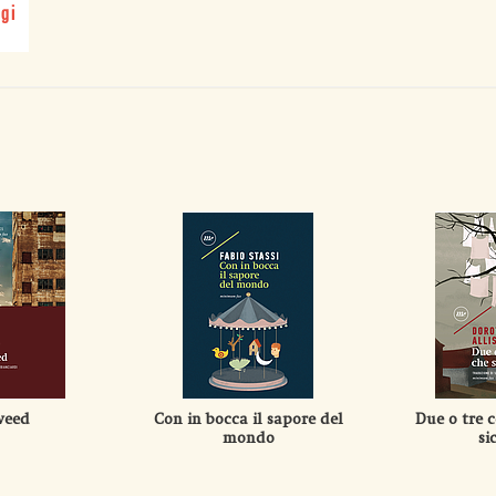
gi
weed
Con in bocca il sapore del
Due o tre c
mondo
si