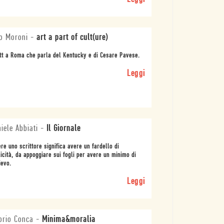
o Moroni
-
art a part of cult(ure)
tt a Roma che parla del Kentucky e di Cesare Pavese.
Leggi
iele Abbiati
-
Il Giornale
re uno scrittore significa avere un fardello di
licità, da appoggiare sui fogli per avere un minimo di
ievo.
Leggi
orio Conca
-
Minima&moralia