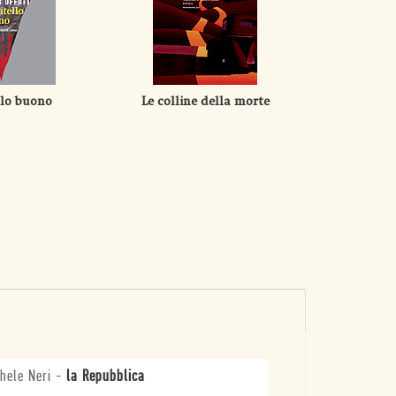
ello buono
Le colline della morte
Di se
hele Neri
-
la Repubblica