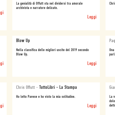
La genialità di Offutt sta nel dividersi tra amorale
Chri
archivista e narratore delicato.
gi
Leggi
Blow Up
Paq
Nella classifica delle migliori uscite del 2019 secondo
Una 
Blow Up.
parl
gi
Leggi
Chris Offutt
-
TuttoLibri - La Stampa
Gia
Ho letto Pavese e ho visto la mia solitudine.
La v
dolo
gi
Leggi
dett