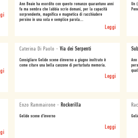
Ann Beaie ha esordito con questo romanzo quarantuno anni
Un (
fa ma sembra che labbia scrio domani, per la capacità
Pene
gi
sorprendente, magnifica e magnetica di racchiudere
persino in una sola e semplice parola...
Leggi
Caterina Di Paolo
-
Via dei Serpenti
Sub
Consigliare Gelide scene dinverno a giugno inoltrato è
Ann 
come citare una bella canzone di perturbata memoria.
pers
gi
qual
Leggi
Enzo Rammairone
-
Rockerilla
Rac
Gelide scene d'inverno
Geli
Leggi
gi