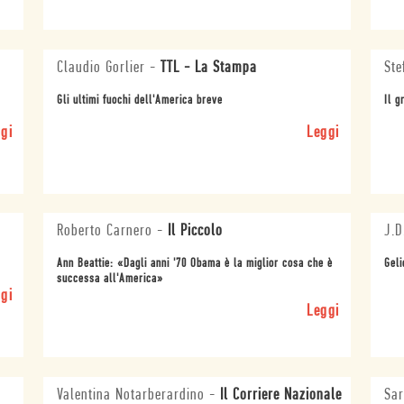
Claudio Gorlier
-
TTL - La Stampa
Ste
Gli ultimi fuochi dell'America breve
Il g
gi
Leggi
Roberto Carnero
-
Il Piccolo
J.D
Ann Beattie: «Dagli anni '70 Obama è la miglior cosa che è
Geli
successa all'America»
gi
Leggi
Valentina Notarberardino
-
Il Corriere Nazionale
Sar