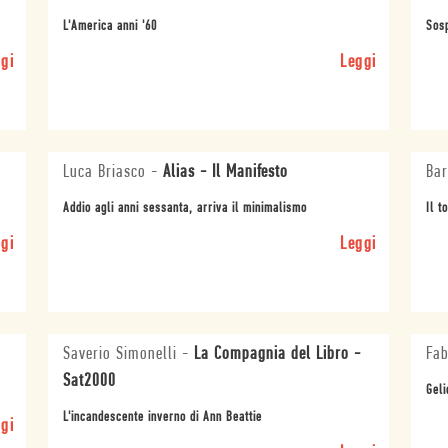
L'America anni '60
Sosp
gi
Leggi
Luca Briasco
-
Alias - Il Manifesto
Bar
Addio agli anni sessanta, arriva il minimalismo
Il t
gi
Leggi
Saverio Simonelli
-
La Compagnia del Libro -
Fab
Sat2000
Geli
L'incandescente inverno di Ann Beattie
gi