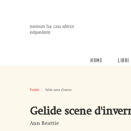
minimum fax: casa editrice
indipendente
HOME
LIBRI
Prodotti
Gelide scene d'inverno
Gelide scene d'inver
Ann Beattie