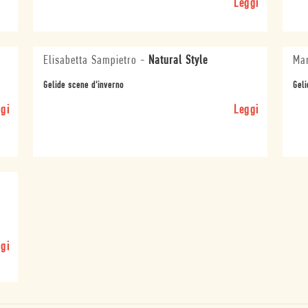
Leggi
Elisabetta Sampietro
-
Natural Style
Mar
Gelide scene d'inverno
Geli
gi
Leggi
gi