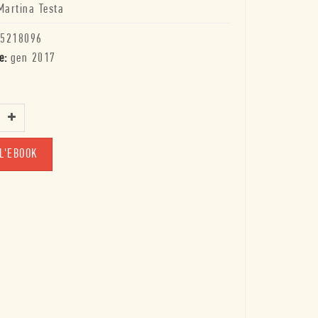
Martina Testa
5218096
e:
gen 2017
L'EBOOK