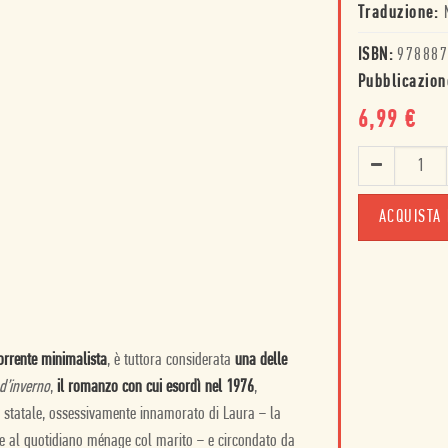
Traduzione:
ISBN:
978887
Pubblicazion
6,99
€
ACQUISTA 
corrente minimalista
, è tuttora considerata
una delle
d’inverno
,
il romanzo con cui esordì nel 1976
,
io statale, ossessivamente innamorato di Laura − la
re al quotidiano ménage col marito − e circondato da