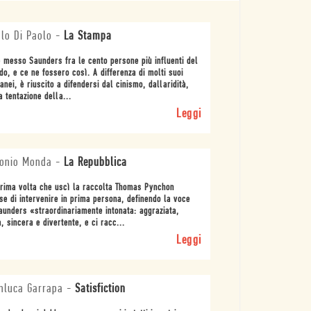
lo Di Paolo
-
La Stampa
 messo Saunders fra le cento persone più influenti del
o, e ce ne fossero così. A differenza di molti suoi
anei, è riuscito a difendersi dal cinismo, dallaridità,
a tentazione della...
Leggi
onio Monda
-
La Repubblica
rima volta che uscì la raccolta Thomas Pynchon
se di intervenire in prima persona, definendo la voce
aunders «straordinariamente intonata: aggraziata,
, sincera e divertente, e ci racc...
Leggi
nluca Garrapa
-
Satisfiction