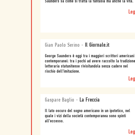
Saunders sa come si tratta la fantasia ma anche la vita.
Leg
Gian Paolo Serino
-
Il Giornale.it
George Saunders è oggi tra i maggiori scrittori americani
contemporanei: tra i pochi ad avere raccolto la tradizion
letteraria statunitense rivisitandola senza cadere nel
rischio dell'imitazione.
Leg
Gaspare Baglio
-
La Freccia
Il lato oscuro del sogno americano in un ipotetico, nel
quale i vizi della società contemporanea sono spinti
all'eccesso.
Leg