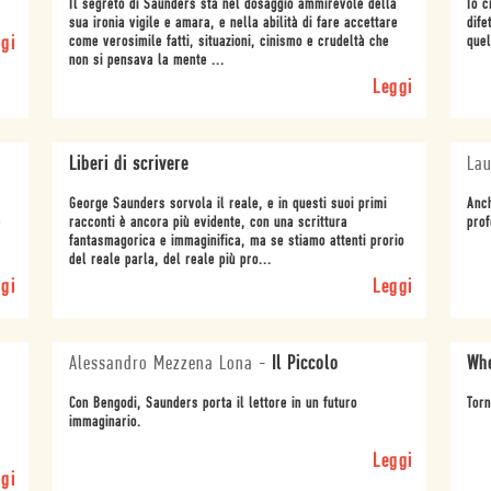
Il segreto di Saunders sta nel dosaggio ammirevole della
Io c
sua ironia vigile e amara, e nella abilità di fare accettare
dife
gi
come verosimile fatti, situazioni, cinismo e crudeltà che
quel
non si pensava la mente ...
Leggi
Liberi di scrivere
Lau
George Saunders sorvola il reale, e in questi suoi primi
Anch
e
racconti è ancora più evidente, con una scrittura
prof
fantasmagorica e immaginifica, ma se stiamo attenti prorio
del reale parla, del reale più pro...
gi
Leggi
Alessandro Mezzena Lona
-
Il Piccolo
Whe
Con Bengodi, Saunders porta il lettore in un futuro
Tor
immaginario.
Leggi
gi