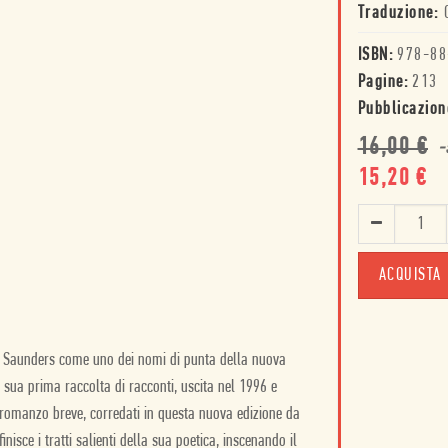
Traduzione:
ISBN:
978-88
Pagine:
213
Pubblicazion
16,00
€
-
15,20
€
ACQUISTA
e Saunders come uno dei nomi di punta della nuova
 sua prima raccolta di racconti, uscita nel 1996 e
 romanzo breve, corredati in questa nuova edizione da
nisce i tratti salienti della sua poetica, inscenando il