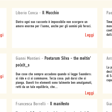
Liborio Conca
-
Il Mucchio
Pao
.
Dietro ogni suo racconto è impossibile non scorgere un
Time
amore enorme per l'uomo, anche per gli uomini più feroci.
mond
coet
gi
Leggi
dall
Gianni Montieri
-
Poetarum Silva - the meltin'
Ant
po(e)t_s
La p
deci
Due cose che sempre accadono quando si legge Saunders:
gi
di S
si ride e ci si commuove. Terza cosa: può darsi che si
cupa
pianga. Questi tre elementi sono talmente ben amalgamati,
retti da un tale equilibrio, che...
Leggi
Francesca Borrelli
-
Il manifesto
Gia