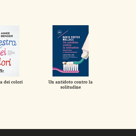
a dei colori
Un antidoto contro la
È il tuo gio
solitudine