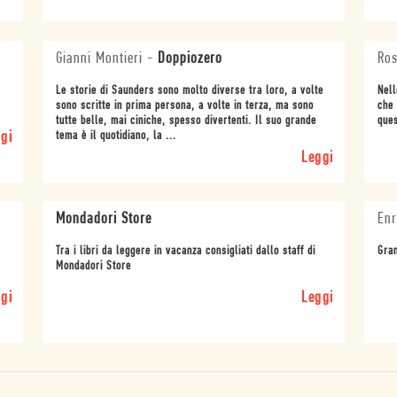
Gianni Montieri
-
Doppiozero
Ros
Le storie di Saunders sono molto diverse tra loro, a volte
Nell
sono scritte in prima persona, a volte in terza, ma sono
che 
tutte belle, mai ciniche, spesso divertenti. Il suo grande
ques
gi
tema è il quotidiano, la ...
Leggi
Mondadori Store
Enr
Tra i libri da leggere in vacanza consigliati dallo staff di
Gran
Mondadori Store
gi
Leggi