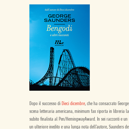
Dopo il successo di
Dieci dicembre
, che ha consacrato Georg
scena letteraria americana, minimum fax riporta in libreria la
subito finalista al Pen/HemingwayAward. In sei racconti e un
un ulteriore inedito e una lunga nota dell’autore, Saunders defi