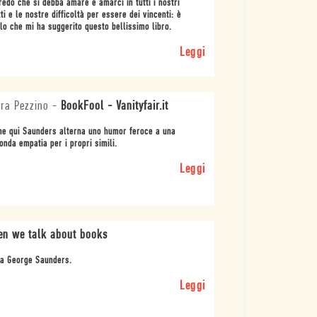
redo che si debba amare e amarci in tutti i nostri
tti e le nostre difficoltà per essere dei vincenti: è
lo che mi ha suggerito questo bellissimo libro.
Leggi
ra Pezzino
-
BookFool - Vanityfair.it
e qui Saunders alterna uno humor feroce a una
onda empatia per i propri simili.
Leggi
n we talk about books
na George Saunders.
Leggi