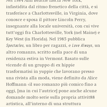
Nel 1984 Ann Beattie lascia New York,
infastidita dal ritmo frenetico della città, e si
trasferisce a Charlottesville, in Virginia, dove
conosce e sposa il pittore Lincoln Perry,
insegnante alla locale università, con cui vive
tutt’oggi fra Charlottesville, York (nel Maine) e
Key West (in Florida). Nel 1985 pubblica
, un libro per ragazzi, e
, un
Spectacles
Love Always
altro romanzo, scritto nella pace di una
residenza estiva in Vermont. Basato sulle
vicende di un gruppo di ex hippie
trasformatisi in yuppie che lavorano presso
una rivista alla moda, viene definito da Alice
Hoffmann «il suo romanzo più comico fino a
oggi, [ma in cui l’autrice] pone anche alcune
domande molto serie sulla propria attivit88
artistica, all’interno di una struttura