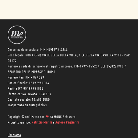
Denominazione sociale: MINIMUM FAX S.R.L.
Sede legale: ROMA (RM) VIALE DELLA BELLA VILLA, 1 (ALTEZZA VIA CASILINA 939) - CAP
00172
Numero e sede di iscrizione al registro imprese: RM-1997-155274 DEL 25/02/1997 /
REGISTRO DELLE IMPRESE DI ROMA
Numero Rea: RM - 864029
Codice fiscale: 05197951006
Partita IVA 05197951006
Identificativo univoco: USAL8PV
Capitale sociale: 10.400 EURO
Trasparenza su aiuti pubblici
Copyright © realizzato con
❤
da
MONK Software
Progetto grafico:
Patrizio Marini
e
Agnese Pagliarini
Chi siamo