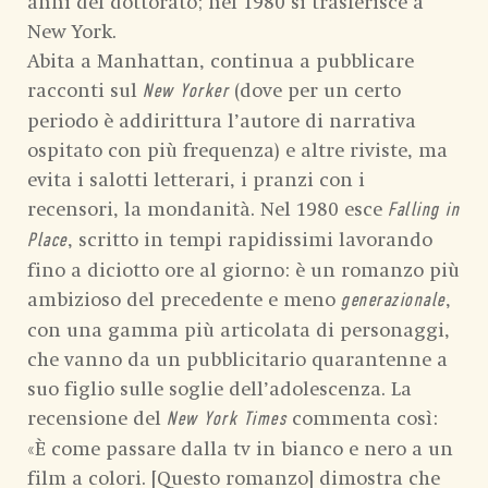
anni del dottorato; nel 1980 si trasferisce a
New York.
Abita a Manhattan, continua a pubblicare
racconti sul
(dove per un certo
New Yorker
periodo è addirittura l’autore di narrativa
ospitato con più frequenza) e altre riviste, ma
evita i salotti letterari, i pranzi con i
recensori, la mondanità. Nel 1980 esce
Falling in
, scritto in tempi rapidissimi lavorando
Place
fino a diciotto ore al giorno: è un romanzo più
ambizioso del precedente e meno
,
generazionale
con una gamma più articolata di personaggi,
che vanno da un pubblicitario quarantenne a
suo figlio sulle soglie dell’adolescenza. La
recensione del
commenta così:
New York Times
«È come passare dalla tv in bianco e nero a un
film a colori. [Questo romanzo] dimostra che