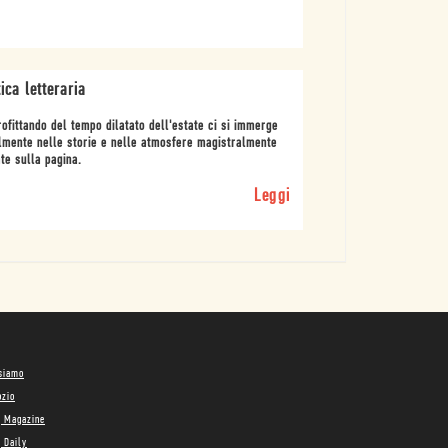
tica letteraria
ofittando del tempo dilatato dell'estate ci si immerge
lmente nelle storie e nelle atmosfere magistralmente
te sulla pagina.
Leggi
 siamo
ozio
g Magazine
 Daily