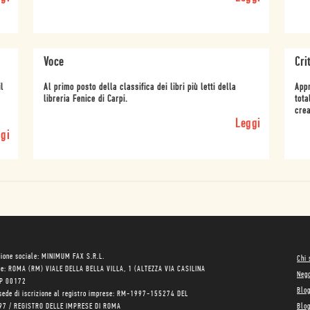
Voce
Cri
l
Al primo posto della classifica dei libri più letti della
Appr
libreria Fenice di Carpi.
tota
crea
Leggi
gi
ione sociale: MINIMUM FAX S.R.L.
Chi
le: ROMA (RM) VIALE DELLA BELLA VILLA, 1 (ALTEZZA VIA CASILINA
Neg
AP 00172
Blo
sede di iscrizione al registro imprese: RM-1997-155274 DEL
97 / REGISTRO DELLE IMPRESE DI ROMA
Blog