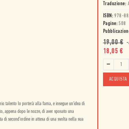
Traduzione:
ISBN:
978-88
Pagine:
508
Pubblicazion
19,00
€
-
18,05
€
ACQUISTA
io talento lo porterà alla fama, e insegue un'idea di
o, appena dopo le nozze, di aver sposato una
ta di second'ordine in attesa di una svolta nella sua