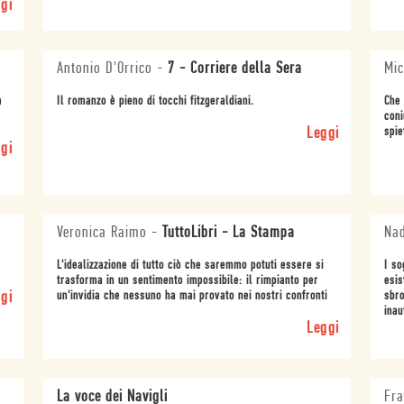
gi
Antonio D'Orrico
-
7 - Corriere della Sera
Mic
a
Il romanzo è pieno di tocchi fitzgeraldiani.
Che 
coni
Leggi
spie
gi
Veronica Raimo
-
TuttoLibri - La Stampa
Nad
L'idealizzazione di tutto ciò che saremmo potuti essere si
I so
trasforma in un sentimento impossibile: il rimpianto per
esis
gi
un'invidia che nessuno ha mai provato nei nostri confronti
sbro
inau
Leggi
La voce dei Navigli
Fra