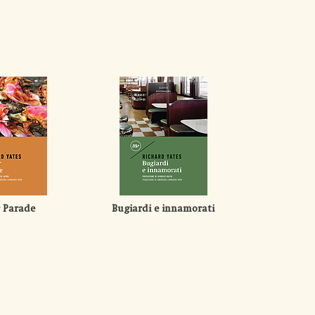
r Parade
Bugiardi e innamorati
Revolut