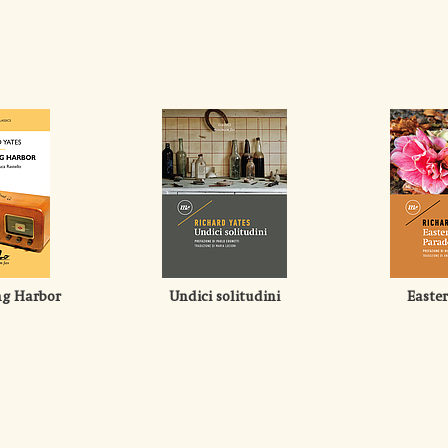
ng Harbor
Undici solitudini
Easte