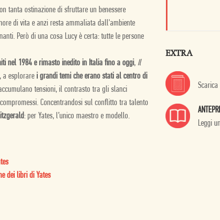
on tanta ostinazione di sfruttare un benessere
ore di vita e anzi resta ammaliata dall'ambiente
nanti. Però di una cosa Lucy è certa: tutte le persone
EXTRA
ti nel 1984 e rimasto inedito in Italia fino a oggi
,
Il
, a esplorare
i grandi temi che erano stati al centro di
Scarica
accumulano tensioni, il contrasto tra gli slanci
 i compromessi. Concentrandosi sul conflitto tra talento
ANTEPR
itzgerald
: per Yates, l’unico maestro e modello.
Leggi u
tes
 dei libri di Yates