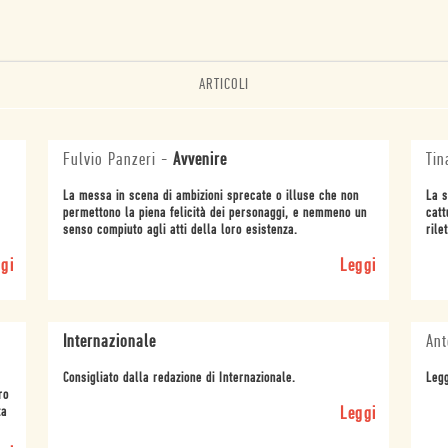
ARTICOLI
Fulvio Panzeri
-
Avvenire
Tin
La messa in scena di ambizioni sprecate o illuse che non
La s
permettono la piena felicità dei personaggi, e nemmeno un
catt
senso compiuto agli atti della loro esistenza.
rile
gi
Leggi
Internazionale
Ant
Consigliato dalla redazione di Internazionale.
Legg
ro
ta
Leggi