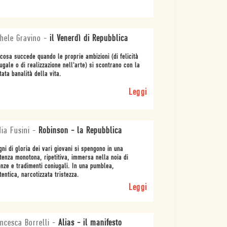
hele Gravino
-
il Venerdì di Repubblica
cosa succede quando le proprie ambizioni (di felicità
ugale o di realizzazione nell'arte) si scontrano con la
tata banalità della vita.
Leggi
ia Fusini
-
Robinson - la Repubblica
gni di gloria dei vari giovani si spengono in una
tenza monotona, ripetitiva, immersa nella noia di
nze e tradimenti coniugali. In una pumblea,
tentica, narcotizzata tristezza.
Leggi
ncesca Borrelli
-
Alias - il manifesto