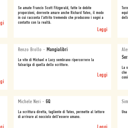
Se amate Francis Scott Fitzgerald, fatte le debite
Torn
proporzioni, dovreste amare anche Richard Yates, il modo
equi
in cui racconta l'attrito tremendo che producono i sogni a
dell
gi
contatto con la realtà.
Leggi
Renzo Brollo
-
Mangialibri
Ale
Ser
Le vite di Michael e Lucy sembrano ripercorrere la
falsariga di quella dello scrittore.
La s
che 
Leggi
coni
gi
Michele Neri
-
GQ
Sim
La scrittura diretta, tagliente di Yates, permette al lettore
Una 
di arrivare al nocciolo dell'essere umano.
gi
Leggi