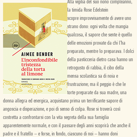
Alla
vigilia
del
suo
nono
compleanno,
la
timida
Rose
Edelstein
scopre improvvisamente
di
avere
uno
strano
dono:
ogni
volta
che
mangia
qualcosa,
il
sapore
che
sente
è
quello
delle
emozioni
provate
da
chi
l’ha
preparato,
mentre
lo
preparava.
I
dolci
della
pasticceria
dietro
casa
hanno
un
retrogusto
di
rabbia,
il cibo
della
mensa
scolastica
sa
di
noia
e
frustrazione;
ma
il
peggio
è
che
le
torte
preparate
da
sua
madre,
una
donna
allegra
ed
energica,
acquistano
prima
un
terrificante
sapore
di
angoscia
e
disperazione,
e
poi
di
senso
di
colpa.
Rose
si
troverà
così
costretta
a
confrontarsi
con
la
vita
segreta
della
sua
famiglia
apparentemente
normale,
e
con
il
passare
degli
anni
scoprirà
che
anche
il
padre
e il
fratello
–
e
forse,
in
fondo,
ciascuno
di
noi
–
hanno
doni