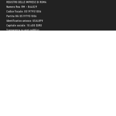
REGISTRO DELLE IMPRESE DI ROMA
Numero Rea: RM - 864029
Codice fiscale: 05197951006
Partita IVA 05197951006
Identificativo univoco: USAL8PV
Capitale sociale: 10.400 EURO
Trasparenza su aiuti pubblici
Copyright © realizzato con
❤
da
MONK Software
Progetto grafico:
Patrizio Marini
e
Agnese Pagliarini
Chi siamo
Negozio
Blog Magazine
Blog Daily
Privacy Policy
Cookie Policy
CONTATTACI:
06 333.65.45
•
06 333.65.53
Email:
info@minimumfax.com