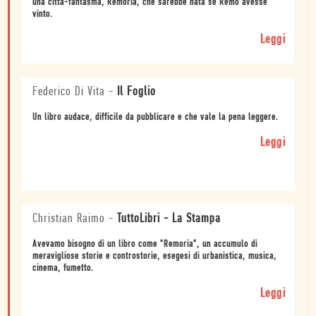
una città-fantasma, Remoria, che sarebbe nata se Remo avesse
vinto.
Leggi
Federico Di Vita
-
Il Foglio
Un libro audace, difficile da pubblicare e che vale la pena leggere.
Leggi
Christian Raimo
-
TuttoLibri - La Stampa
Avevamo bisogno di un libro come "Remoria", un accumulo di
meravigliose storie e controstorie, esegesi di urbanistica, musica,
cinema, fumetto.
Leggi