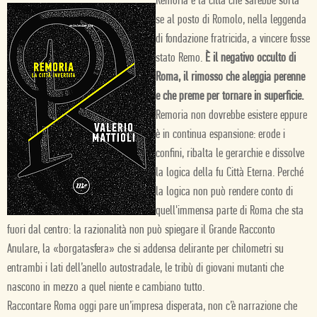
Remoria è la città che sarebbe sorta
se al posto di Romolo, nella leggenda
di fondazione fratricida, a vincere fosse
stato Remo.
È il negativo occulto di
Roma, il rimosso che aleggia perenne
e che preme per tornare in superficie.
Remoria non dovrebbe esistere eppure
è in continua espansione: erode i
confini, ribalta le gerarchie e dissolve
la logica della fu Città Eterna. Perché
la logica non può rendere conto di
quell'immensa parte di Roma che sta
fuori dal centro: la razionalità non può spiegare il Grande Racconto
Anulare, la «borgatasfera» che si addensa delirante per chilometri su
entrambi i lati dell’anello autostradale, le tribù di giovani mutanti che
nascono in mezzo a quel niente e cambiano tutto.
Raccontare Roma oggi pare un’impresa disperata, non c’è narrazione che