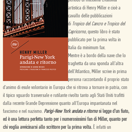
periodo di massima creatività
artistica di Henry Miller e cioè a
cavallo delle pubblicazioni
di
Tropico del Cancro e Tropico del
Capricorno
, questo libro è stato
pubblicato per la prima volta in
Italia da minimum fax.
Mentre è a bordo della nave che lo
traghetta da una sponda all'altra
dell'Atlantico, Miller scrive in prima
persona raccontando il proprio stato
d'animo di esule volontario in Europa che si ritrova a tornare in patria, con
il tipico sguardo trasversale e rutilante rivolto tanto agli Stati Uniti trafitti
dalla recente Grande Depressione quanto all'Europa impantanata nel
fascismo e nel nazismo.
Parigi-New York andata e ritorno
si legge d'un fiato,
ed è una lettura perfetta tanto per i numerosissimi fan di Miller, quanto per
chi voglia avvicinarsi allo scrittore per la prima volta
.
È
infatti un