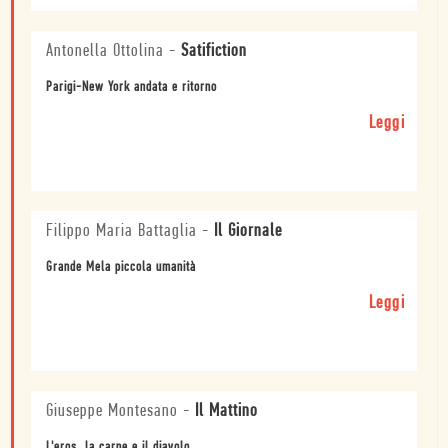
Antonella Ottolina
-
Satifiction
Parigi-New York andata e ritorno
Leggi
Filippo Maria Battaglia
-
Il Giornale
Grande Mela piccola umanità
Leggi
Giuseppe Montesano
-
Il Mattino
L'eros, la carne e il diavolo