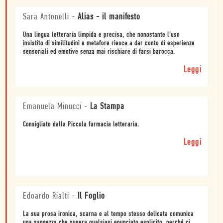
Sara Antonelli
-
Alias - il manifesto
Una lingua letteraria limpida e precisa, che nonostante l'uso
insistito di similitudini e metafore riesce a dar conto di esperienze
sensoriali ed emotive senza mai rischiare di farsi barocca.
Leggi
Emanuela Minucci
-
La Stampa
Consigliato dalla Piccola farmacia letteraria.
Leggi
Edoardo Rialti
-
Il Foglio
La sua prosa ironica, scarna e al tempo stesso delicata comunica
una saggezza che supera qualsiasi enunciato esplicito, perché ci