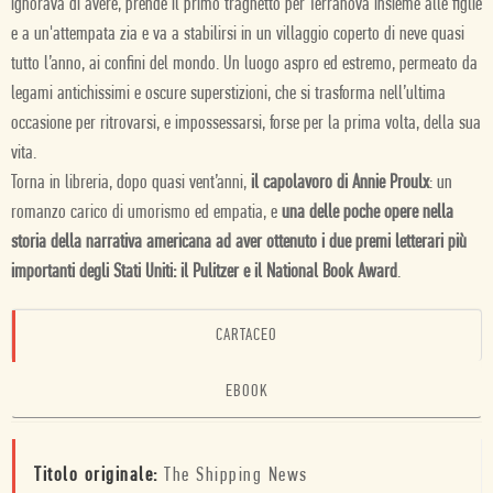
ignorava di avere, prende il primo traghetto per Terranova insieme alle figlie
e a un'attempata zia e va a stabilirsi in un villaggio coperto di neve quasi
tutto l’anno, ai confini del mondo. Un luogo aspro ed estremo, permeato da
legami antichissimi e oscure superstizioni, che si trasforma nell’ultima
occasione per ritrovarsi, e impossessarsi, forse per la prima volta, della sua
vita.
Torna in libreria, dopo quasi vent’anni,
il capolavoro di Annie Proulx
: un
romanzo carico di umorismo ed empatia, e
una delle poche opere nella
storia della narrativa americana ad aver ottenuto i due premi letterari più
importanti degli Stati Uniti: il Pulitzer e il National Book Award
.
CARTACEO
EBOOK
Titolo originale:
The Shipping News