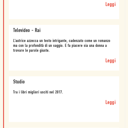
Leggi
Televideo - Rai
L'autrice azzecca un testo intrigante, cadenzato come un romanzo
ma con la profondità di un saggio. E fa piacere sia una donna a
trovare le parole giuste.
Leggi
Studio
Tra i libri migliori usciti nel 2017.
Leggi