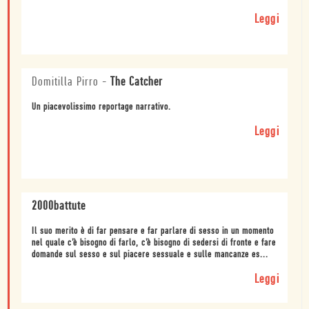
Leggi
Domitilla Pirro
-
The Catcher
Un piacevolissimo reportage narrativo.
Leggi
2000battute
Il suo merito è di far pensare e far parlare di sesso in un momento
nel quale c’è bisogno di farlo, c’è bisogno di sedersi di fronte e fare
domande sul sesso e sul piacere sessuale e sulle mancanze es...
Leggi