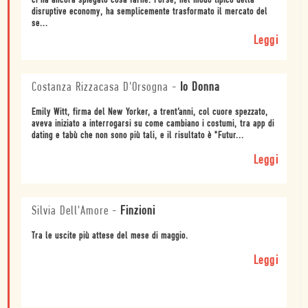
ci ha ancora spiegato cosa farne. Forse, nel modo tipico della
disruptive economy, ha semplicemente trasformato il mercato del
se...
Leggi
Costanza Rizzacasa D'Orsogna
-
Io Donna
Emily Witt, firma del New Yorker, a trent’anni, col cuore spezzato,
aveva iniziato a interrogarsi su come cambiano i costumi, tra app di
dating e tabù che non sono più tali, e il risultato è "Futur...
Leggi
Silvia Dell'Amore
-
Finzioni
Tra le uscite più attese del mese di maggio.
Leggi