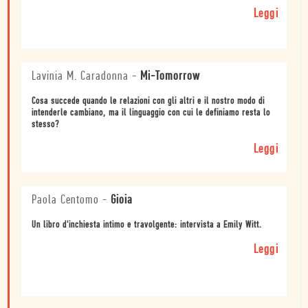
Leggi
Lavinia M. Caradonna
-
Mi-Tomorrow
Cosa succede quando le relazioni con gli altri e il nostro modo di
intenderle cambiano, ma il linguaggio con cui le definiamo resta lo
stesso?
Leggi
Paola Centomo
-
Gioia
Un libro d'inchiesta intimo e travolgente: intervista a Emily Witt.
Leggi