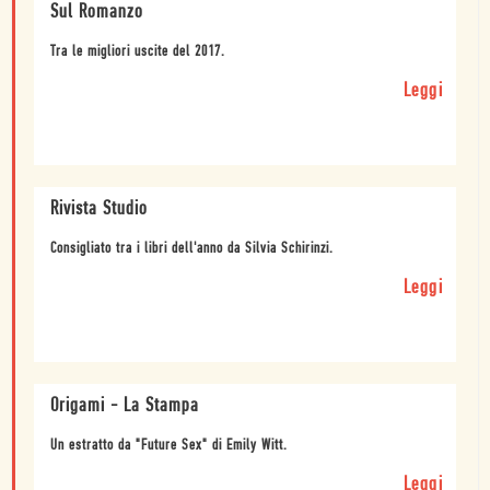
Sul Romanzo
Tra le migliori uscite del 2017.
Leggi
Rivista Studio
Consigliato tra i libri dell'anno da Silvia Schirinzi.
Leggi
Origami - La Stampa
Un estratto da "Future Sex" di Emily Witt.
Leggi