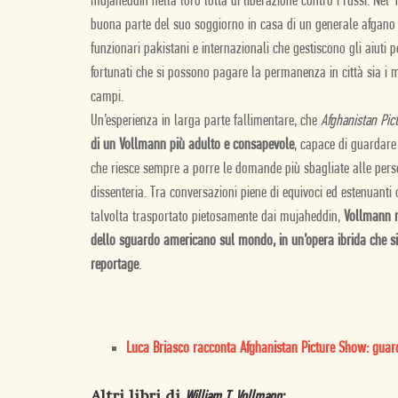
mujaheddin nella loro lotta di liberazione contro i russi. Nel
buona parte del suo soggiorno in casa di un generale afgano in
funzionari pakistani e internazionali che gestiscono gli aiuti pe
fortunati che si possono pagare la permanenza in città sia i mo
campi.
Un’esperienza in larga parte fallimentare, che
Afghanistan Pi
di un Vollmann più adulto e consapevole
, capace di guardare 
che riesce sempre a porre le domande più sbagliate alle perso
dissenteria. Tra conversazioni piene di equivoci ed estenuanti
talvolta trasportato pietosamente dai mujaheddin,
Vollmann m
dello sguardo americano sul mondo, in un’opera ibrida che si
reportage
.
Luca Briasco racconta Afghanistan Picture Show: guard
Altri libri di
:
William T. Vollmann