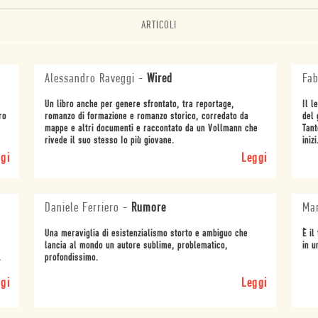
ARTICOLI
Alessandro Raveggi
-
Wired
Fab
Un libro anche per genere sfrontato, tra reportage,
Il l
ro
romanzo di formazione e romanzo storico, corredato da
del 
mappe e altri documenti e raccontato da un Vollmann che
Tant
rivede il suo stesso Io più giovane.
iniz
gi
Leggi
Daniele Ferriero
-
Rumore
Mar
,
Una meraviglia di esistenzialismo storto e ambiguo che
È il
lancia al mondo un autore sublime, problematico,
in u
.
profondissimo.
gi
Leggi