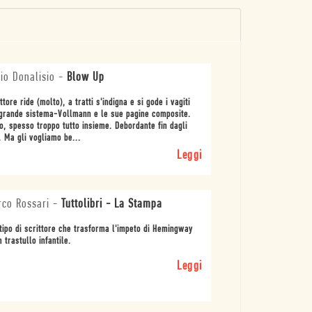
io Donalisio
-
Blow Up
ettore ride (molto), a tratti s'indigna e si gode i vagiti
grande sistema-Vollmann e le sue pagine composite.
o, spesso troppo tutto insieme. Debordante fin dagli
i. Ma gli vogliamo be...
Leggi
co Rossari
-
Tuttolibri - La Stampa
 tipo di scrittore che trasforma l'impeto di Hemingway
n trastullo infantile.
Leggi