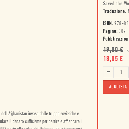
Saved the Wo
Traduzione:
ISBN:
978-88
Pagine:
382
Pubblicazion
19,00
€
-
18,05
€
ACQUISTA
 dell’Afghanistan invaso dalle truppe sovietiche e
are il denaro sufficiente per partire e affiancare i