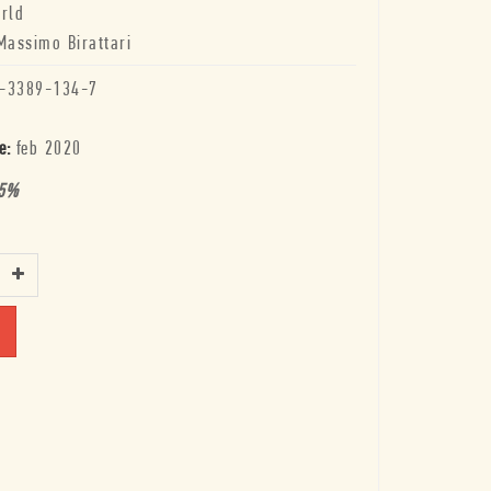
rld
Massimo Birattari
-3389-134-7
e:
feb 2020
5
%