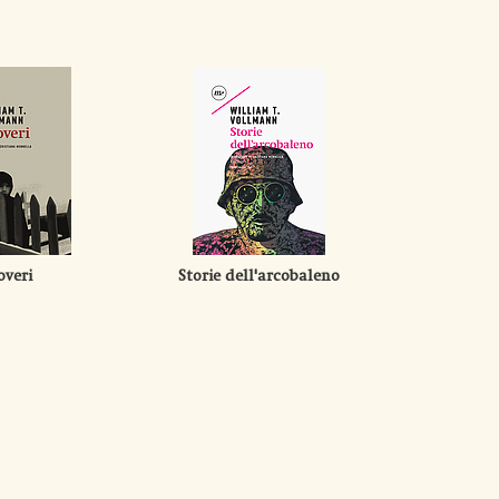
overi
Storie dell'arcobaleno
Come un'o
che