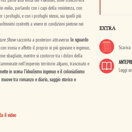
 1982 parte alla volta del Pakistan, dove trascorrerà
 esilio, parlando con i capi della resistenza, con
r i profughi, e con i profughi stessi, sia quelli più
ltissimi costretti a vivere in condizioni pietose nei
EXTRA
cture Show
racconta a posteriori attraverso
lo sguardo
Scarica
con ironia e affetto il proprio io più giovane e ingenuo,
ne sbagliate, mentre si contorce tra i dolori della
ANTEPR
 camminate nell'impervio territorio afgano, trascinato e
Leggi u
ette in scena l’idealismo ingenuo e il colonialismo
 muove tra romanzo e diario, saggio storico e
a il video