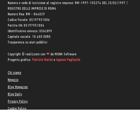
Numero e sede di iscrizione al registro imprese: RM-1997-155274 DEL 25/02/1997 /
REGISTRO DELLE IMPRESE DI ROMA
Numero Rea: RM - 864029
Codice fiscale: 05197951006
Partita IVA 05197951006
Identificativo univoco: USAL8PV
Capitale sociale: 10.400 EURO
Trasparenza su aiuti pubblici
Copyright © realizzato con
❤
da
MONK Software
Progetto grafico:
Patrizio Marini
e
Agnese Pagliarini
Chi siamo
Negozio
Blog Magazine
Blog Daily
Privacy Policy
Cookie Policy
CONTATTACI:
06 333.65.45
•
06 333.65.53
Email:
info@minimumfax.com